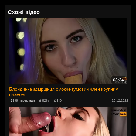
Схожі відео
08:34
Блондинка асмрщиця смокче гумовий член крупним
планом
47999 переглядів
82%
HD
26.12.2022