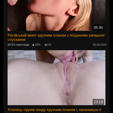
05:30
Російський мінет крупним планом з поїданням запашної
спускання
38753 переглядів
83%
HD
06.08.2023
13:19
Хлопець підняв пизду крупним планом і, нализавши її