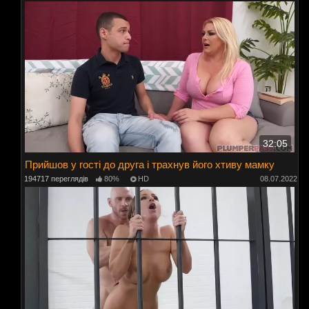
32:05
Прийшов у гості до друга і трахнув його хтиву мамку
194717 переглядів
80%
HD
08.07.2022