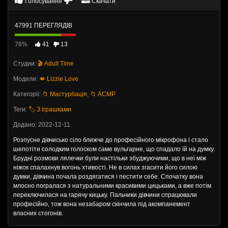
Голосування
Скачати
47991 ПЕРЕГЛЯДІВ
76%
41
13
Студии:
🎬 Adult Time
Модели:
💋 Lizzie Love
Категорії:
📁 Мастурбація
,
📁 АСМР
Теги:
🏷️ З іграшками
Додано: 2022-12-11
Розпусне дівчисько сіло ближче до професійного мікрофона і стало
шепотіти солодким голоском саме вульгарне, що спадало їй на думку.
Брудні розмови лялечки були настільки збуджуючими, що в неї між
ніжок спалахнув вогонь хтивості. Не в силах згасити його силою
думки, дівчина почала роздягатися і пестити себе. Спочатку вона
млосно погралася з натуральними красивими цицьками, а вже потім
переключилася на гарячу кицьку. Пальчики дівчини спрацювали
професійно, тож вона незабаром скінчила під акомпанемент
власних стогонів.