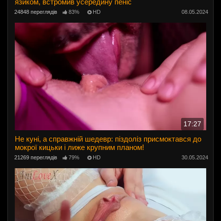
язиком, встромив усередину пеніс
24848 переглядів
83%
HD
08.05.2024
17:27
Не куні, а справжній шедевр: піздоліз присмоктався до
мокрої кицьки і лиже крупним планом!
21269 переглядів
79%
HD
30.05.2024