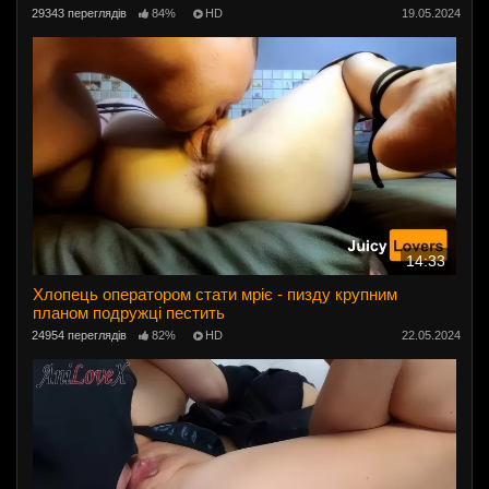
29343 переглядів
84%
HD
19.05.2024
14:33
Хлопець оператором стати мріє - пизду крупним
планом подружці пестить
24954 переглядів
82%
HD
22.05.2024