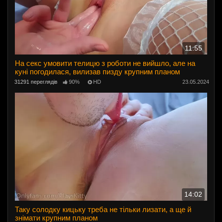
11:55
На секс умовити телицю з роботи не вийшло, але на
куні погодилася, вилизав пизду крупним планом
31291 переглядів
90%
HD
23.05.2024
14:02
Таку солодку кицьку треба не тільки лизати, а ще й
знімати крупним планом