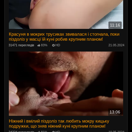
11:16
Красуня в мокрих трусиках звивалася і стогнала, поки
піздоліз у масці їй куні робив крупним планом!
31471 переглядів
83%
HD
21.05.2024
13:06
Ніжний і вмілий піздоліз так любить мокру кицьку
подружки, що зняв ніжний куні крупним планом!
24224 переглядів
81%
HD
19.05.2024