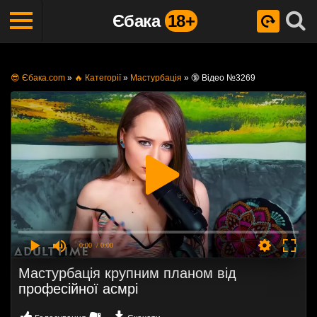
Єбака
18+
😎 Єбака.com
»
🔥 Категорії
»
Мастурбація
»
🔞 Відео №3269
0:00
/ 0:00
Мастурбація крупним планом від
професійної асмрі