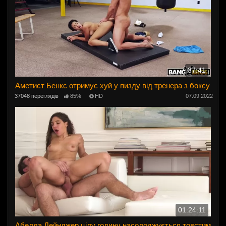
37:41
Аметист Бенкс отримує хуй у пизду від тренера з боксу
37048 переглядів
85%
HD
07.09.2022
01:24:11
Абелла Дейнджер цілу годину насолоджується товстим