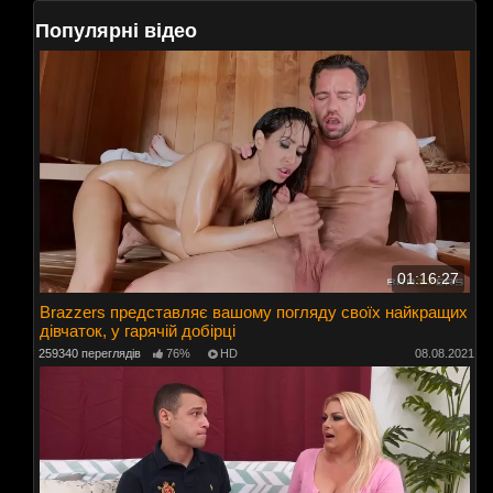
Популярні відео
01:16:27
Brazzers представляє вашому погляду своїх найкращих
дівчаток, у гарячій добірці
259340 переглядів
76%
HD
08.08.2021