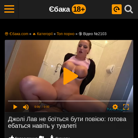
Єбака
18+
😎 Єбака.com
»
🔥 Категорії
»
Топ порно
»
🔞 Відео №2103
0:00
/ 0:00
Джолі Лав не боїться бути повією: готова
ебаться навіть у туалеті