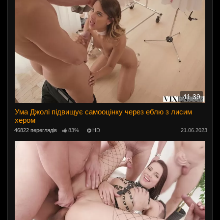
41:39
Ума Джолі підвищує самооцінку через еблю з лисим
хером
46822 переглядів
83%
HD
21.06.2023