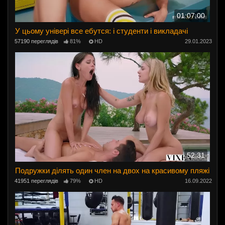
01:07:00
У цьому універі все ебутся: і студенти і викладачі
57190 переглядів
81%
HD
29.01.2023
52:31
Подружки ділять один член на двох на красивому пляжі
41951 переглядів
79%
HD
16.09.2022