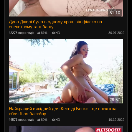
51:10
Дупа Джолі була в одному кроці від фіаско на
спекотному ганг бангу
42278 переглядів
81%
HD
30.07.2022
29:57
Найкращий вихідний для Кессіді Бенкс - це спекотна
ебля біля басейну
44571 переглядів
80%
HD
10.12.2022