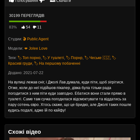
Голосування
Скачати
30199 ПЕРЕГЛЯДІВ
83%
54
11
Студии:
🎬 Public Agent
Модели:
💋 Jolee Love
Теги:
🏷️ Топ порно
,
🏷️ У туалеті
,
🏷️ Порнр
,
🏷️ Чеське 🇨🇿
,
🏷️
Красиві груди
,
🏷️ На першому побаченні
Додано: 2021-07-22
На вулиці лежав сніг, і Джолі Лав думала, куди піти, щоб зігрітися.
Отже, коли до неї підійшов пікапер, дівка була тільки рада
погодитися з ним піти куди завгодно. Ебатися вони стали прямо в
туалеті. Саме там сучка погодилася відсмоктувати та віддатись за
пару сотень євро. Хтось скаже, що це бридко, але Джолі таких пошле
кудись подалі, адже їй по кайфу!
Схожі відео