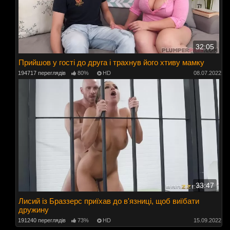
32:05
Прийшов у гості до друга і трахнув його хтиву мамку
194717 переглядів
80%
HD
08.07.2022
33:47
Лисий із Браззерс приїхав до в'язниці, щоб виїбати
дружину
191240 переглядів
73%
HD
15.09.2022