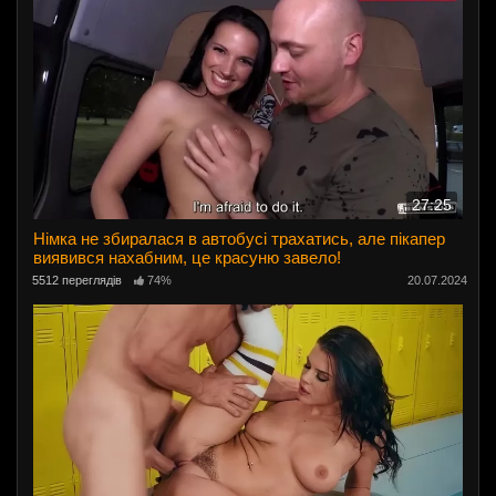
27:25
Німка не збиралася в автобусі трахатись, але пікапер
виявився нахабним, це красуню завело!
5512 переглядів
74%
20.07.2024