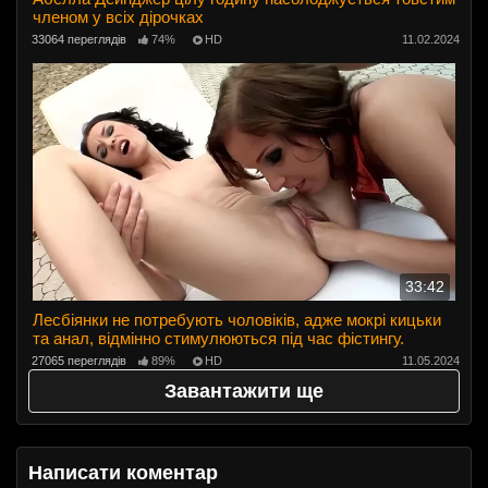
членом у всіх дірочках
33064 переглядів
74%
HD
11.02.2024
33:42
Лесбіянки не потребують чоловіків, адже мокрі кицьки
та анал, відмінно стимулюються під час фістингу.
27065 переглядів
89%
HD
11.05.2024
Завантажити ще
Написати коментар