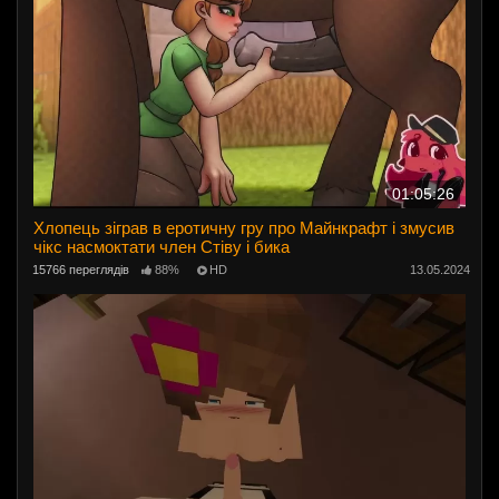
01:05:26
Хлопець зіграв в еротичну гру про Майнкрафт і змусив
чікс насмоктати член Стіву і бика
15766 переглядів
88%
HD
13.05.2024