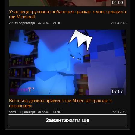
04:00
Учасниця групового побачення трахкає з монстриками з
гри Minecraft
28939 переглядів
81%
HD
21.04.2022
07:57
Весільна дівчина привид з гри Minecraft трахкає з
охоронцем
65541 переглядів
88%
HD
28.04.2022
Завантажити ще