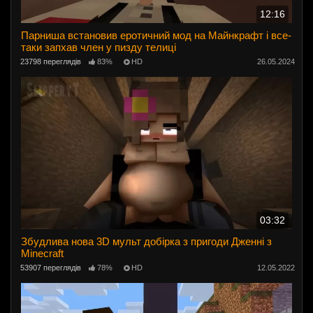
12:16
Парниша встановив еротичний мод на Майнкрафт і все-
таки запхав член у пизду телиці
23798 переглядів
83%
HD
26.05.2024
03:32
Збудлива нова 3D мульт добірка з пригоди Дженні з
Minecraft
53907 переглядів
78%
HD
12.05.2022