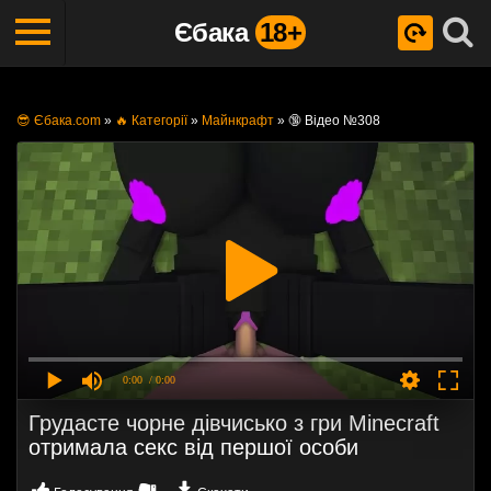
Єбака
18+
😎 Єбака.com
»
🔥 Категорії
»
Майнкрафт
»
🔞 Відео №308
0:00
/ 0:00
Грудасте чорне дівчисько з гри Minecraft
отримала секс від першої особи