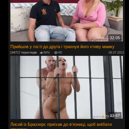
32:05
Прийшов у гості до друга і трахнув його хтиву мамку
194717 переглядів
80%
HD
08.07.2022
33:47
Лисий із Браззерс приїхав до в'язниці, щоб виїбати