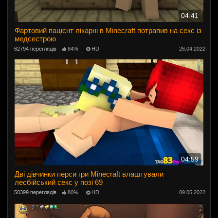
04:41
Фартовий пацієнт лікарні в Minecraft потрапив на секс із
медсестрою
62794 переглядів
84%
HD
26.04.2022
04:59
Дві дівчинки перси гри Minecraft влаштували
лесбійський секс у позі 69
50399 переглядів
80%
HD
09.05.2022