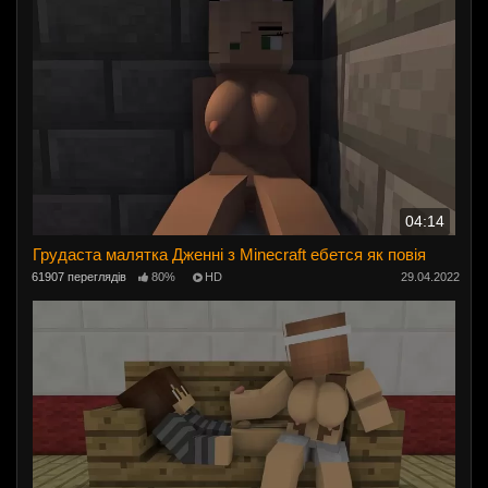
04:14
Грудаста малятка Дженні з Minecraft ебется як повія
61907 переглядів
80%
HD
29.04.2022