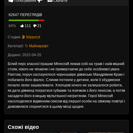
Голосування
Скачати
62647 ПЕРЕГЛЯДІВ
84%
111
21
Студии:
🎬 Slipperyt
Категорії:
📁 Майнкрафт
Додано: 2022-04-25
Білий перс класної іграшки Minecraft лежав собі на траві і наїв міцний
стояк, нікого не чіпаючи і не привертаючи до себе особливої ​​уваги.
Раптом, поруч заспаунілося чорношкіре дівчисько Мандрівник Краю і
побачило його фалос. Слинки потекли у дитини, коли її збудження
почало легко зашкалювати. Хлопцеві нічого не залишалося робити,
як дати дівчинці погратися губками та язичком з його пенісом, а потім
засадити його в кицьку мультяшної негритянки. Герої Minecraft
насолодилися відмінним сексом від першої особи на свіжому повітрі і
домовилися спаунитися в цьому місці щодня.
Схожі відео