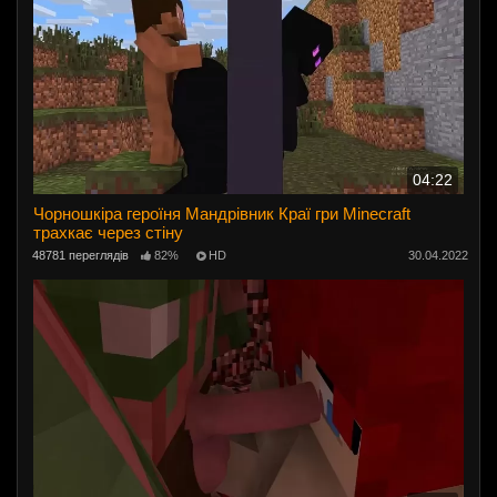
04:22
Чорношкіра героїня Мандрівник Краї гри Minecraft
трахкає через стіну
48781 переглядів
82%
HD
30.04.2022