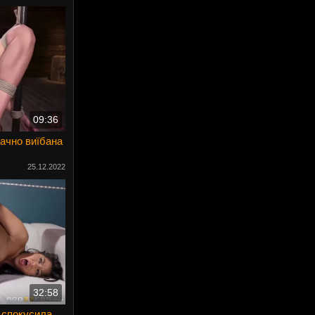
09:36
ачно виїбана
25.12.2022
32:58
я спокусила