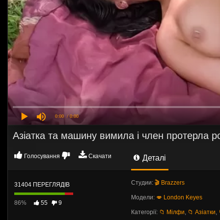
0:00
/ 0:00
Азіатка та машину вимила і член протерла р
Голосування
Скачати
Деталі
Студии:
🎬 Brazzers
31404 ПЕРЕГЛЯДІВ
Модели:
💋 London Keyes
86%
55
9
Категорії:
📁 Мілфи
,
📁 Азіатки
,