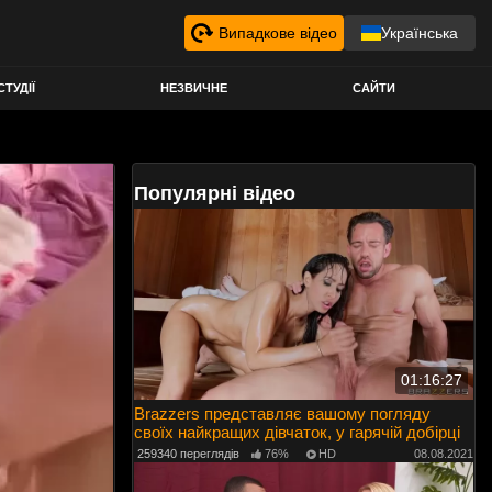
Випадкове відео
Українська
СТУДІЇ
НЕЗВИЧНЕ
САЙТИ
Популярні відео
01:16:27
Brazzers представляє вашому погляду
своїх найкращих дівчаток, у гарячій добірці
259340 переглядів
76%
HD
08.08.2021