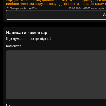
виїбали членами пізду та жопу однієї крихти
анал із таким
3100 переглядів
86%
25.07.2024
49935 переглядів
З
Написати коментар
Що думаєш про це відео?
Коментар
Нік