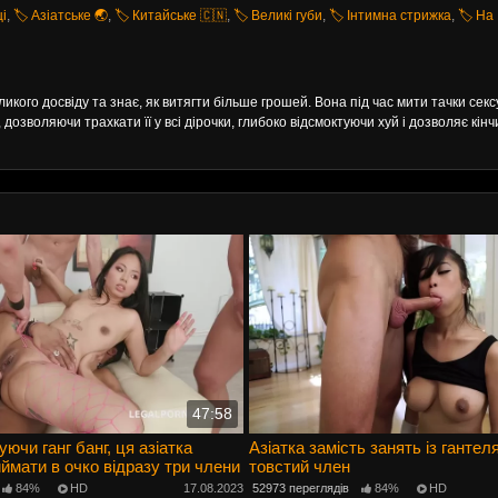
ці
,
🏷️ Азіатське 🌏
,
🏷️ Китайське 🇨🇳
,
🏷️ Великі губи
,
🏷️ Інтимна стрижка
,
🏷️ На
кого досвіду та знає, як витягти більше грошей. Вона під час мити тачки сек
дозволяючи трахкати її у всі дірочки, глибоко відсмоктуючи хуй і дозволяє кінч
47:58
ючи ганг банг, ця азіатка
Азіатка замість занять із ганте
ймати в очко відразу три члени
товстий член
84%
HD
17.08.2023
52973 переглядів
84%
HD