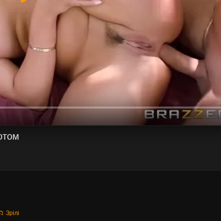
отом
📁 Зрілі