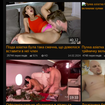
40:12
Пізда азіатки була така смачна, що довелося
Пухка азіатка
вставити в неї член
трійничку вел
25744 переглядів
91%
HD
14.02.2024
4748 переглядів
19:33
Офіціанти сильно збудилися в літаку та
Досвідчена б