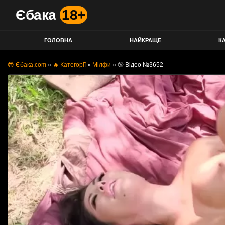
Єбака
18+
ГОЛОВНА
НАЙКРАЩЕ
КА
😎 Єбака.com
»
🔥 Категорії
»
Мілфи
»
🔞 Відео №3652