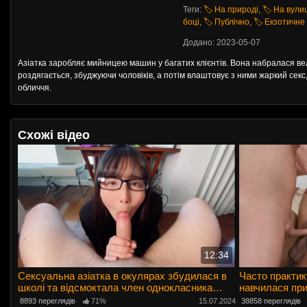
Теги:
🏷️ На природі
,
🏷️ На вули
боці
,
🏷️ Публічно
,
🏷️ Екзотичне
Додано: 2023-05-07
Азіатка заробляє мийницею машин у багатих клієнтів. Вона набралася вели
роздягається, збуджуючи чоловіків, а потім влаштовує з ними жаркий секс, 
обличчя.
Схожі відео
12:34
Сексуальна азіатка в окулярах збудилася в
Часто практику
школі та відсмоктала член однокласника
навчилася при
ротом
8893 переглядів
71%
15.07.2024
38858 переглядів