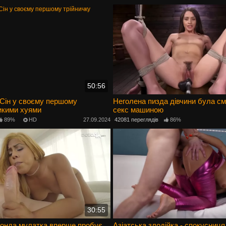
50:56
 Сін у своєму першому
Неголена пизда дівчини була см
икими хуями
секс машиною
89%
HD
27.09.2024
42081 переглядів
86%
30:55
лонда мулатка вперше пробує
Азіатська злодійка - спокусниц