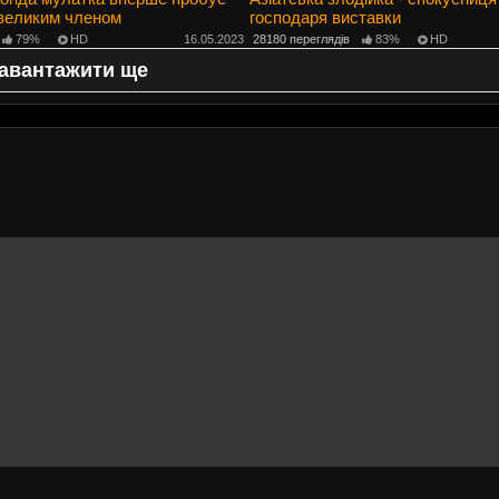
 великим членом
господаря виставки
79%
HD
16.05.2023
28180 переглядів
83%
HD
авантажити ще