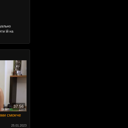
суально
ити їй на
37:56
лями смокче
25.01.2023