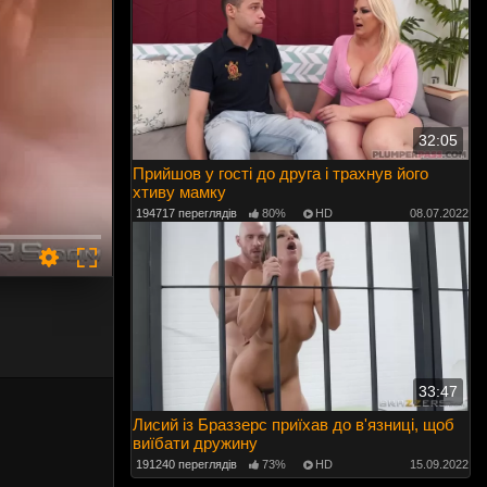
32:05
Прийшов у гості до друга і трахнув його
хтиву мамку
194717 переглядів
80%
HD
08.07.2022
33:47
Лисий із Браззерс приїхав до в'язниці, щоб
виїбати дружину
191240 переглядів
73%
HD
15.09.2022