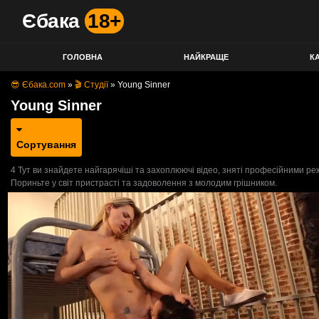
Єбака
18+
ГОЛОВНА
НАЙКРАЩЕ
КА
😎 Єбака.com
»
🎬 Студії
»
Young Sinner
Young Sinner
Сортування
4 Тут ви знайдете найгарячіші та захоплюючі відео, зняті професійними р
Пориньте у світ пристрасті та задоволення з молодим грішником.