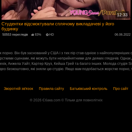
12:33
Студентки відсмоктували сплячому викладачеві у його
будинку
4
50553 переглядів
83%
HD
06.06.2022
х порно. Він був заснований у США і з тих пір став однією з найпопулярніших ст
сткими сценами, які можуть бути неприйнятними для деяких глядачів. Однак д
 Чехік, Анжела Уайт, Картер Круз, Кейша Грей та багато інших. Молода студія
део безкоштовно, які зняли цю студію. Якщо вам подобається жорстке порно, т
Зворотній зв'язок
Правила сайту
Батьківський контроль
Про сайт
® 2026 Єбака.com ©️ Тільки для повнолітніх