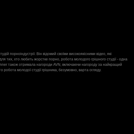
удій порноіндустрії. Він відомий своїми високоякісними відео, які
ля тих, хто любить жорстке порно, робота молодого грішного студії - одна
 Sinner також отримала нагороди AVN, включаючи нагороду за найкращий
о робота молодої студії грішника, безумовно, варта огляду.