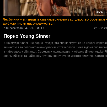
36:40
Лесбіянка у в'язниці із співкамерницею за лідерство бореться -
дрібкою писки насолоджується
7680 переглядів
75%
HD
22.07.202
Порно Young Sinner
Юна студія Sinner - це порно -студія, яка спеціалізується на наборі жорстки
знімаються за допомогою найсучасніших технологій. Вона відома своїми жор
з найкращих у цій галузі. Серед них можна назвати Абелла Дінгер, Адріан
анальний секс та найкращу групову сцену. Тут ви можете дивитись багато ві