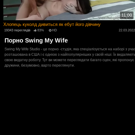
11:00
Хлопець куколд дивиться як ебут його дівчину
19343 переглядів
83%
HD
22.03.202
Порно Swing My Wife
Swing My Wife Studio - це порно -студія, яка спеціалізується на наборі з уч
розташована в США і є однією з найпопулярніших у своїй ніші. Їх видаляють
свою видатну роботу. Тут ви можете переглядати багато сцен, які пропонує 
дружини, безумовно, варто переглянути.