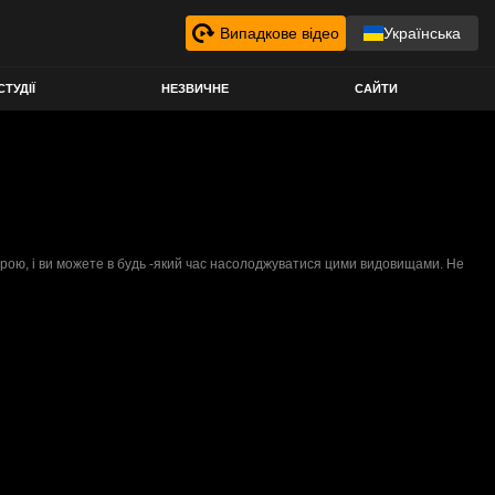
Випадкове відео
Українська
СТУДІЇ
НЕЗВИЧНЕ
САЙТИ
мерою, і ви можете в будь -який час насолоджуватися цими видовищами. Не