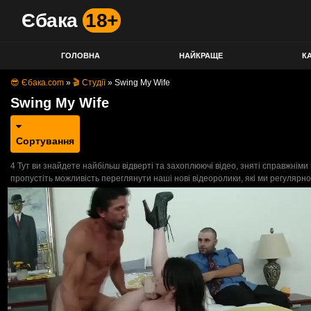
Єбака
18+
ГОЛОВНА
НАЙКРАЩЕ
КА
😎 Єбака.com
»
🎬 Студії
»
Swing My Wife
Swing My Wife
Сортування
4 Тут ви знайдете найбільш відверті та захоплюючі відео, зняті справжнім
пропустіть можливість переглянути наші нові відеоролики, які ми регулярн