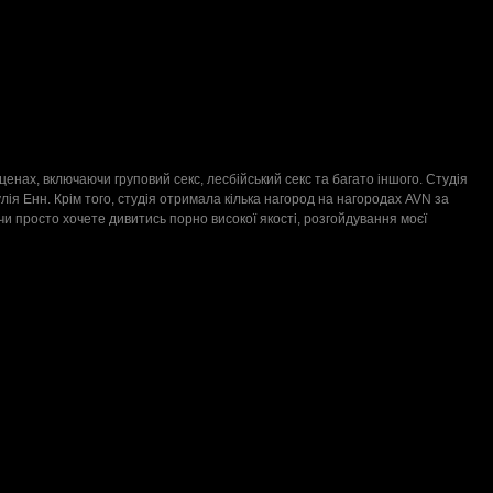
 сценах, включаючи груповий секс, лесбійський секс та багато іншого. Студія
лія Енн. Крім того, студія отримала кілька нагород на нагородах AVN за
чи просто хочете дивитись порно високої якості, розгойдування моєї