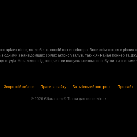
2
астю зрілих жінок, які люблять спосіб життя свінгера. Вони знімаються в різних
 з одними з найвідоміших зрілих актрис у галузі, таких як Райан Коннер та Джу
ця студія. Незалежно від того, чи є ви шанувальником способу життя свинями 
Зворотній зв'язок
Правила сайту
Батьківський контроль
Про сайт
® 2026 Єбака.com ©️ Тільки для повнолітніх