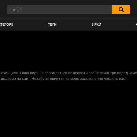
ТЕГОРІЇ
ТЕГИ
ЗІРКИ
и коханцями. Наші пари не соромляться показувати свої інтимні ігри перед ка
о додаємо на сайт. Незабутні відчуття та море задоволення чекають вас!