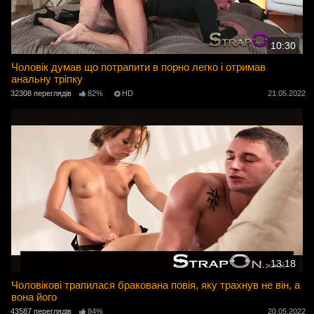
10:30
Чоловік думав що потрапити в порно легко і отримав
анальну тріпку
32308 переглядів
82%
HD
21.05.2022
13:18
Чоловікові трапилася бракована повія, яку трахнув не він, а
вона його
43587 переглядів
84%
20.05.2022