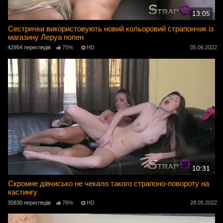
13:05
Сестрички використовують новий кольоровий страпончик із
магазину Леруа попен
42954 переглядів
75%
HD
05.06.2022
10:31
Скромне дівчисько не чекало такого страпоно-повороту на
кастингу
35830 переглядів
76%
HD
28.05.2022