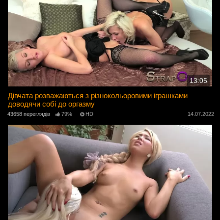
13:05
Дівчата розважаються з різнокольоровими іграшками
доводячи собі до оргазму
43658 переглядів
79%
HD
14.07.2022