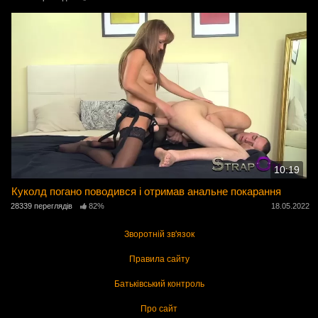
10:19
Куколд погано поводився і отримав анальне покарання
28339 переглядів
82%
18.05.2022
Зворотній зв'язок
Правила сайту
Батьківський контроль
Про сайт