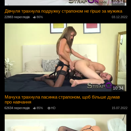
10:34
Дівчуля трахнула подружку страпоном не гірше за мужика
22883 переглядів
86%
03.12.2022
10:34
Мачуха трахнула пасинка страпоном, щоб більше думав
про навчання
62634 переглядів
85%
HD
15.07.2022