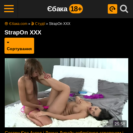
Єбака
18+
😎 Єбака.com
»
🎬 Студії
»
StrapOn XXX
StrapOn XXX
Сортування
25:58
Сестри Єва Ангел і Джина Дивайн озброїлися страпоном і