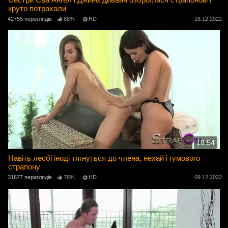
круто потрахали
42755 переглядів
88%
HD
16.12.2022
10:54
Навіть лесбі іноді тягнуться до члена, нехай і гумового
страпону
31677 переглядів
78%
HD
09.12.2022