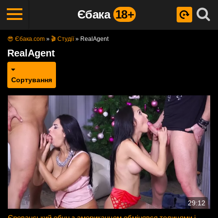
Єбака
18+
😎 Єбака.com
»
🎬 Студії
»
RealAgent
RealAgent
Сортування
29:12
Єреванський ебун з американцем обмінявся телицями і