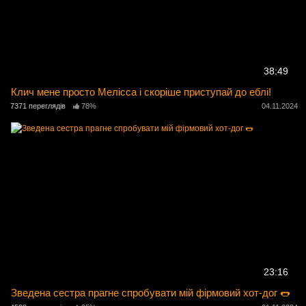
38:49
Клич мене просто Мелісса і скоріше приступай до еблі!
7371 переглядів
78%
04.11.2024
23:16
Зведена сестра прагне спробувати мій фірмовий хот-дог 🌭