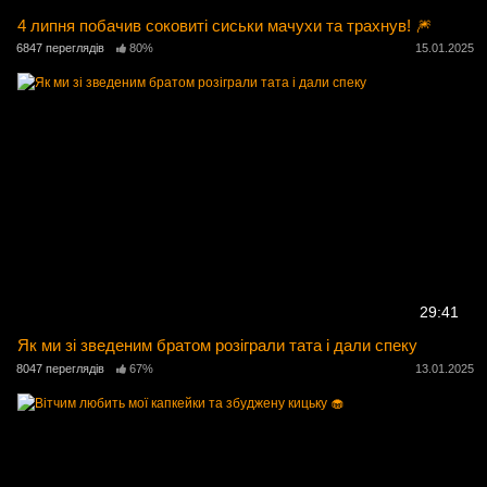
4 липня побачив соковиті сиськи мачухи та трахнув! 🎆
6847 переглядів
80%
15.01.2025
29:41
Як ми зі зведеним братом розіграли тата і дали спеку
8047 переглядів
67%
13.01.2025