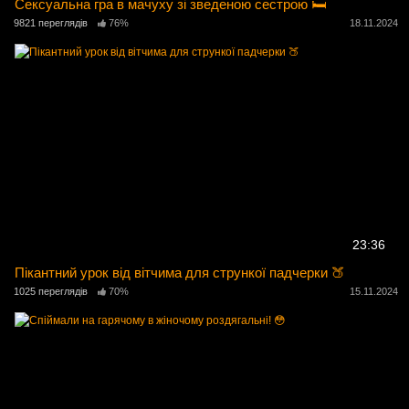
Сексуальна гра в мачуху зі зведеною сестрою 🛏️
9821 переглядів
76%
18.11.2024
23:36
Пікантний урок від вітчима для стрункої падчерки 🍑
1025 переглядів
70%
15.11.2024