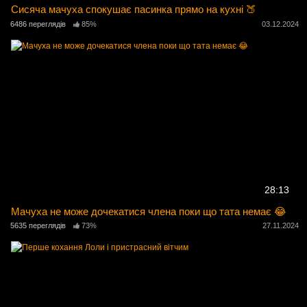
Сисяча мачуха спокушає пасинка прямо на кухні 🍑
6486 переглядів
85%
03.12.2024
28:13
Мачуха не може дочекатися члена поки що тата немає 😂
5635 переглядів
73%
27.11.2024