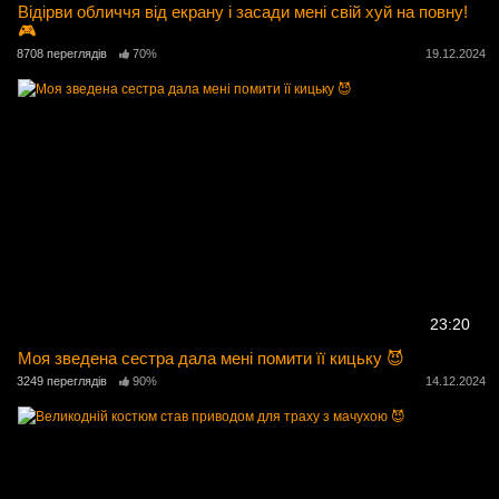
Відірви обличчя від екрану і засади мені свій хуй на повну!
🎮
8708 переглядів
70%
19.12.2024
23:20
Моя зведена сестра дала мені помити її кицьку 😈
3249 переглядів
90%
14.12.2024