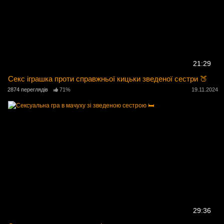
21:29
Секс іграшка проти справжньої кицьки зведеної сестри 🍑
2874 переглядів
71%
19.11.2024
29:36