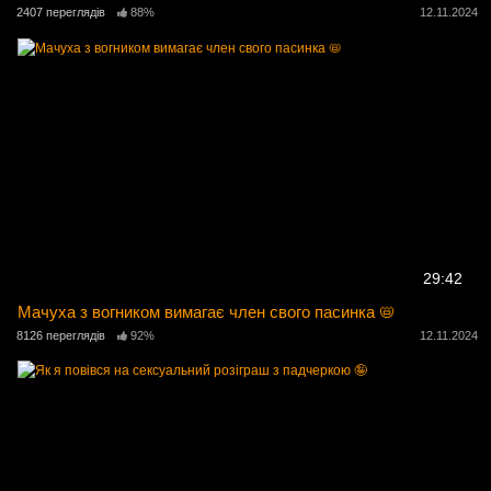
2407 переглядів
88%
12.11.2024
29:42
Мачуха з вогником вимагає член свого пасинка 📛
8126 переглядів
92%
12.11.2024