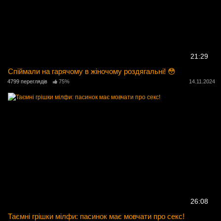
21:29
Спіймали на гарячому в жіночому роздягальні! 😳
4799 переглядів
75%
14.11.2024
26:08
Таємні грішки мілфи: пасинок має мовчати про секс!