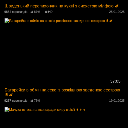
Швиденький перепихончик на кухні з сисястою мілфою 🍆
9864 переглядів
81%
HD
25.01.2025
37:05
Батарейки в обмін на секс із розкішною зведеною сестрою
🔋🍆
9267 переглядів
76%
19.01.2025