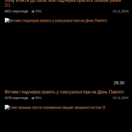
Хочу втекти до зали, але падчерка просить більше уваги
🏋️‍♂️
4851 переглядів
79%
24.11.2024
28:30
Вітчим і падчерка грають у сексуальні ігри на День Пам'яті
1678 переглядів
95%
24.11.2024