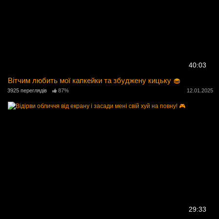
40:03
Вітчим любить мої капкейки та збуджену кицьку 🧁
3925 переглядів
87%
12.01.2025
29:33