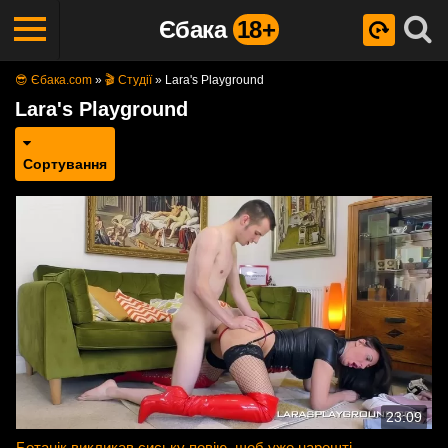
Єбака
18+
😎 Єбака.com
»
🎬 Студії
»
Lara's Playground
Lara's Playground
Сортування
23:09
Ботанік викликав сиську повію, щоб уже нарешті