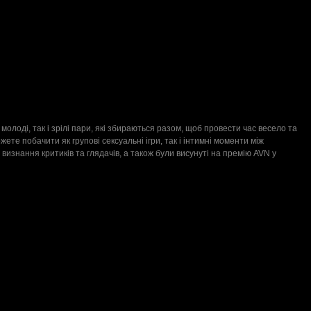
молоді, так і зрілі пари, які збираються разом, щоб провести час весело та
жете побачити як групові сексуальні ігри, так і інтимні моменти між
изнання критиків та глядачів, а також були висунуті на премію AVN у