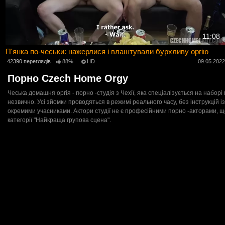
11:08
П'янка по-чеськи: нажерлися і влаштували бурхливу оргію
42390 переглядів
88%
HD
09.05.202
Порно Czech Home Orgy
Чеська домашня оргія - порно -студія з Чехії, яка спеціалізується на набор
незвично. Усі зйомки проводяться в режимі реального часу, без інструкцій із
окремими учасниками. Актори студії не є професійними порно -акторами, що
категорії "Найкраща групова сцена".