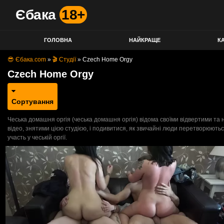
Єбака
18+
ГОЛОВНА
НАЙКРАЩЕ
КА
😎 Єбака.com
»
🎬 Студії
»
Czech Home Orgy
Czech Home Orgy
Сортування
Чеська домашня оргія (чеська домашня оргія) відома своїми відвертими та
відео, знятими цією студією, і подивитися, як звичайні люди перетворюют
участь у чеській оргії.