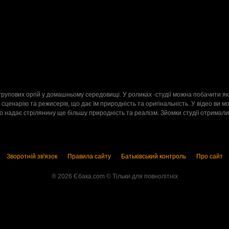
2
і групових оргій у домашньому середовищі. У роликах -студії можна побачити як 
 сценарію та режисерів, що дає їм природність та оригінальність. У відео ви мо
 надає стрілянину ще більшу природність та реалізм. Зйомки студії отримали в
Зворотній зв'язок
Правила сайту
Батьківський контроль
Про сайт
® 2026 Єбака.com ©️ Тільки для повнолітніх