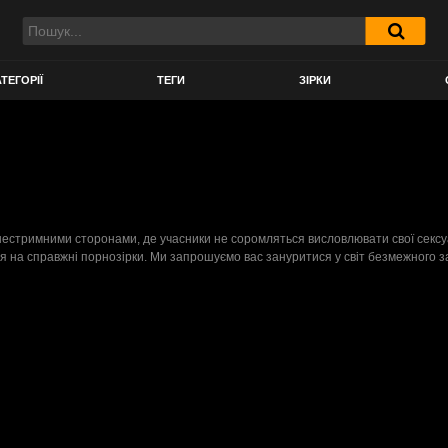
ТЕГОРІЇ
ТЕГИ
ЗІРКИ
 нестримними сторонами, де учасники не соромляться висловлювати свої секс
ься на справжні порнозірки. Ми запрошуємо вас зануритися у світ безмежного