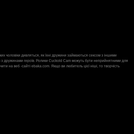
 яких чоловіки дивляться, як їхні дружини займаються сексом з іншими
сом з дружинами героїв. Ролики Cuckold Cam можуть бути неприйнятними для
чити на веб -сайті ebaka.com. Якщо ви любитель цієї ніші, то творчість