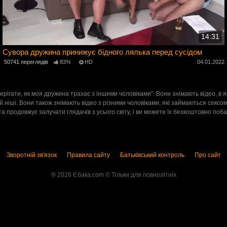
14:31
Сувора дружина принижує бідного лялька перед сусідом
4
50741 переглядів
83%
HD
04.01.2022
стерігати, як моя дружина трахає з іншими чоловіками". Вони знімають відео, в
й ніші. Вони також знімають відео з різними чоловіками, які займаються сек
та продовжує залучати глядачів з усього світу, і ви можете їх безкоштовно поба
Зворотній зв'язок
Правила сайту
Батьківський контроль
Про сайт
® 2026 Єбака.com ©️ Тільки для повнолітніх