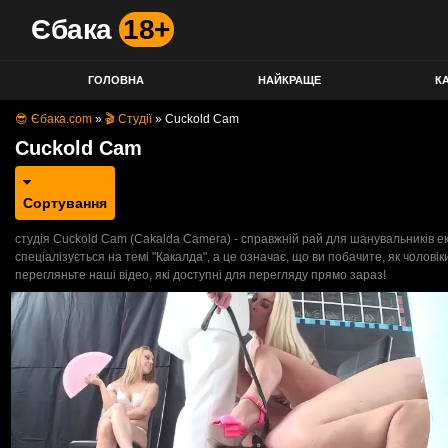
Єбака
18+
ГОЛОВНА
НАЙКРАЩЕ
КА
😎 Єбака.com
»
🎬 Студії
»
Cuckold Cam
Cuckold Cam
Сортування
студія Cuckold Cam (Cakalda Camera) - справжній рай для шанувальників ек
спеціалізується на темі "Какалда", а це означає, що ви побачите, як чолові
перегляньте наші відео, які доступні для перегляду прямо зараз!