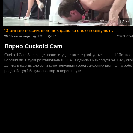
17:24
40-річного незайманого покарано за свою нерішучість
20335 переглядів
85%
HD
26.03.202
Порно Cuckold Cam
Cuckold Cam Studio - це порно -студія, яка спеціалізується на ніші "Як спо
чоловіками. Студія розташована в США і є однією з найпопулярніших у свої
деяких глядачів, але вони дуже популярні серед закоханих цієї ніші. Їх робо
родової студії, безумовно, варто переглянути.