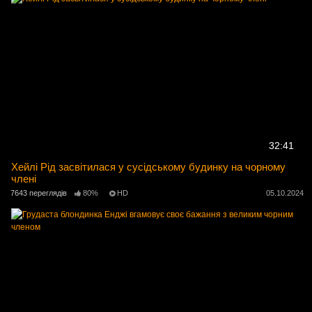
32:41
Хейлі Рід засвітилася у сусідському будинку на чорному
члені
7643 переглядів
80%
HD
05.10.2024