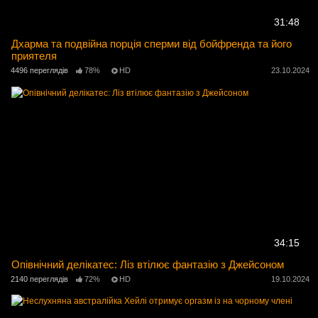
31:48
Дхарма та подвійна порція сперми від бойфренда та його
приятеля
4496 переглядів
78%
HD
23.10.2024
34:15
Опівнічний делікатес: Ліз втілює фантазію з Джейсоном
2140 переглядів
72%
HD
19.10.2024