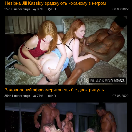
Невірна Jill Kassidy зраджують коханому з негром
35705 переглядів
83%
HD
08.08.2022
12:32
Задоволений афроамериканець б'є двох рижуль
35441 переглядів
77%
HD
07.08.2022