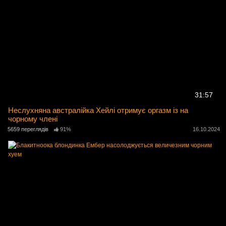
31:57
Неслухняна австралійка Хейлі отримує оргазм із на
чорному члені
5659 переглядів
91%
16.10.2024