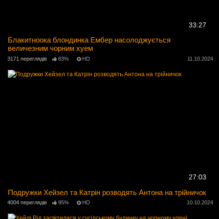
33:27
Блакитноока блондинка Ембер насолоджується
величезним чорним хуем
3171 переглядів
83%
HD
11.10.2024
27:03
Подружки Хейзел та Катрін розводять Антона на трійничок
4004 переглядів
95%
HD
10.10.2024