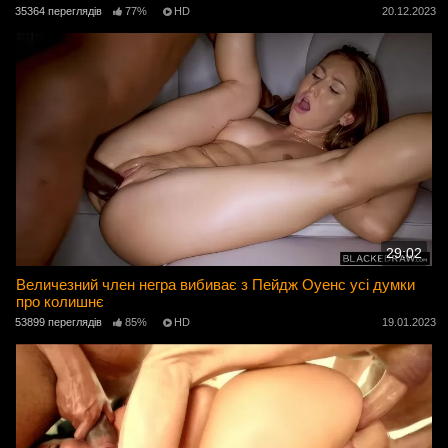
35364 переглядів
77%
HD
20.12.2023
29:02
Величезний член негра вибиває з Пейдж Оуенс усі думки
про колишнє
53899 переглядів
85%
HD
19.01.2023