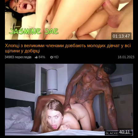
01:13:47
Хлопці з великими членами довбають молодих дівчат у всі
щілини у добірці
34983 переглядів
84%
HD
18.01.2023
40:11