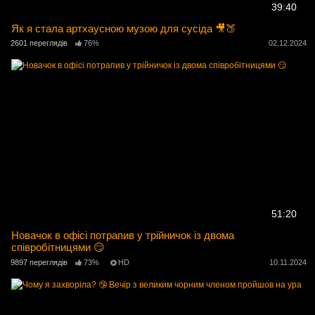
39:40
Як я стала артхаусною музою для сусіда 🎥🍑
2601 переглядів
76%
02.12.2024
51:20
Новачок в офісі потрапив у трійничок із двома
співробітницями 😏
9897 переглядів
73%
HD
10.11.2024