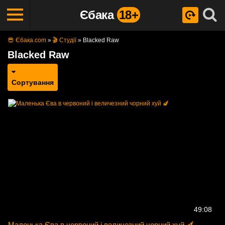
Єбака
18+
😎 Єбака.com
»
🎬 Студії
»
Blacked Raw
Blacked Raw
Сортування
49:08
Маленька Єва в червоний і величезний чорний хуй 🍆