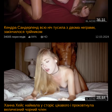
36:31
Кендра Сандерленд всю ніч тусила з двома неграми,
закінчилося трійником
34005 переглядів
84%
HD
12.03.2024
25:44
Ханна Хейс наймала у сторіс цікавого і проковтнула
величезний чорний член