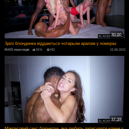
30:00
Зрілі блондинки віддаються чотирьом арапам у номерах
45425 переглядів
81%
HD
15.06.2022
37:39
Міжрасовий секс брюнетки, яка любить записувати члени у