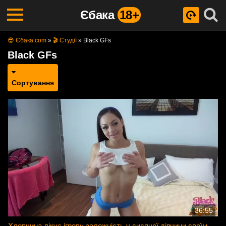
Єбака
18+
😎 Єбака.com
»
🎬 Студії
»
Black GFs
Black GFs
Сортування
36:55
Хлопчина лікує ігрову залежність у сисячої дівчини своїм