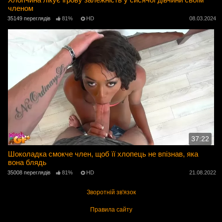
членом
35149 переглядів
81%
HD
08.03.2024
37:22
Шоколадка смокче член, щоб її хлопець не впізнав, яка
вона блядь
35008 переглядів
81%
HD
21.08.2022
Зворотній зв'язок
Правила сайту