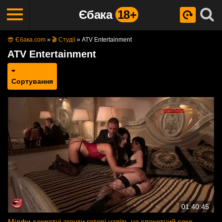
Єбака
18+
😎 Єбака.com
»
🎬 Студії
»
ATV Entertainment
ATV Entertainment
Сортування
01:40:45
Мілфи-секретні агенти готові навіть на спекотний секс,