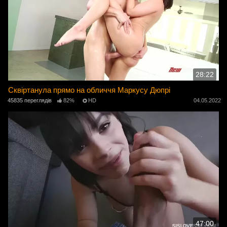
28:22
Сквіртанула прямо на обличчя Маркусу Дюпрі
45835 переглядів
82%
HD
04.05.2022
47:00