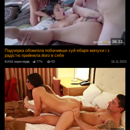
38:33
Падчерка обомліла побачивши хуй ебаря мачухи і з
радістю прийняла його в себе
41416 переглядів
77%
HD
16.11.2023