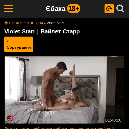
Єбака
18+
😎 Єбака.com
»
💋 Зірки
»
Violet Starr
Violet Starr | Вайлет Старр
Сортування
01:40:20
Замість того, щоб уроки робити, донька на татовий хуй