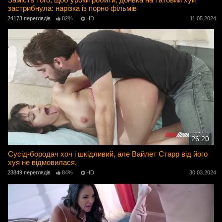
застрибнула: нарізка із порно фільмів
24173 переглядів
82%
HD
11.05.2024
26:20
Сусід-бородач хоч і шкідливий, але Вайлет Старр від його
хуя не відмовилася.
23849 переглядів
84%
HD
30.03.2024