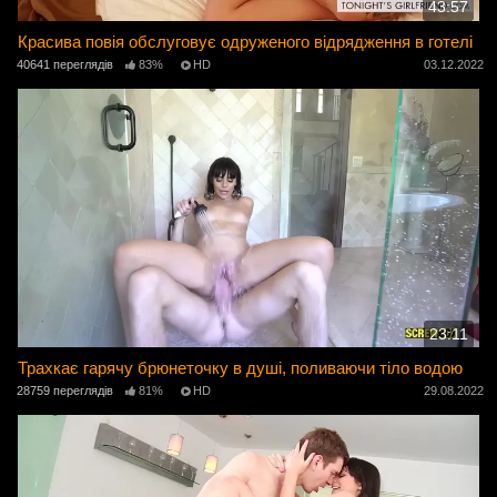
43:57
Красива повія обслуговує одруженого відрядження в готелі
40641 переглядів
83%
HD
03.12.2022
23:11
Трахкає гарячу брюнеточку в душі, поливаючи тіло водою
28759 переглядів
81%
HD
29.08.2022