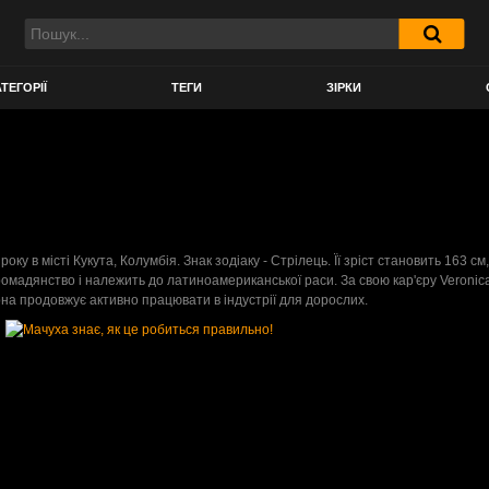
ТЕГОРІЇ
ТЕГИ
ЗІРКИ
у в місті Кукута, Колумбія. Знак зодіаку - Стрілець. Її зріст становить 163 см,
 громадянство і належить до латиноамериканської раси. За свою кар'єру Veron
на продовжує активно працювати в індустрії для дорослих.