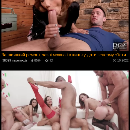
31:19
За швидкий ремонт лазні можна і в кицьку дати і сперму з'їсти
38399 переглядів
85%
HD
06.10.2022
3