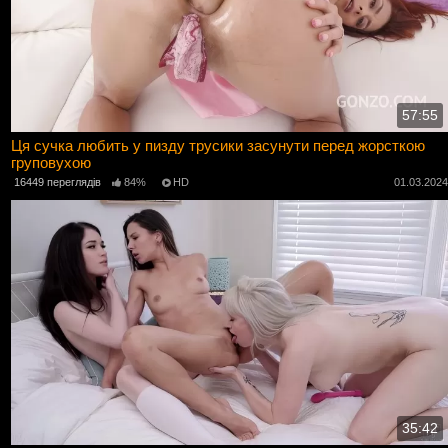
57:55
Ця сучка любить у пизду трусики засунути перед жорсткою
груповухою
16449 переглядів
84%
HD
01.03.202
35:42