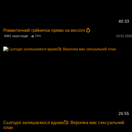
40:33
Романтичний трійничок прямо на весіллі 💍
8981 переглядів
70%
19.01.202
26:55
Сьогодні залишаємося вдома🥰: Вероніка має сексуальний
план