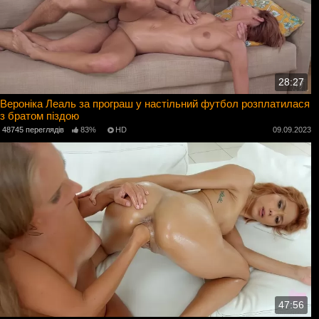
28:27
Вероніка Леаль за програш у настільний футбол розплатилася
з братом піздою
48745 переглядів
83%
HD
09.09.2023
47:56