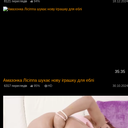
8121 переглядів
94%
18.12.202
35:35
Амазонка Лісіппа шукає нову іграшку для еблі
6317 переглядів
95%
HD
30.10.202