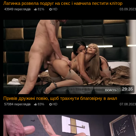
Латинка розвела подруг на секс і навчила пестити клітор
43949 переглядів
81%
HD
03.09.202
29:35
Привів дружині повію, щоб трахнути благовірну в анал
57084 переглядів
83%
HD
07.08.202