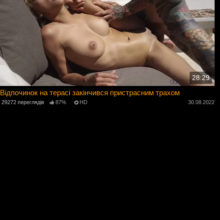
28:29
Відпочинок на терасі закінчився пристрасним трахом
29272 переглядів
87%
HD
30.08.2022