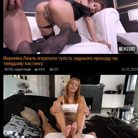
42:20
Вероніка Леаль втратила тугість заднього проходу на
твердому кастингу
46701 переглядів
84%
HD
12.01.202