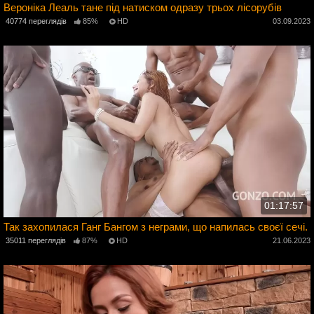
Вероніка Леаль тане під натиском одразу трьох лісорубів
3
40774 переглядів
85%
HD
03.09.2023
01:17:57
Так захопилася Ганг Бангом з неграми, що напилась своєї сечі.
3
35011 переглядів
87%
HD
21.06.2023