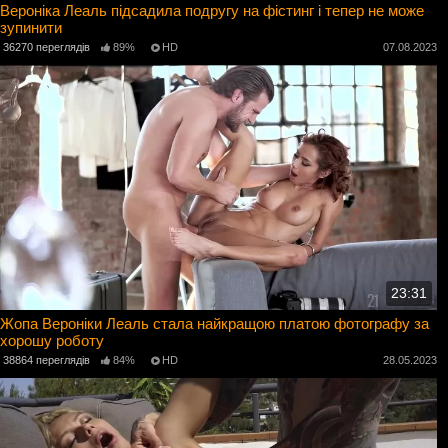
Вероніка Леаль підсадила подругу на фістинг і тепер не може
зупинити
36270 переглядів
89%
HD
07.08.2023
23:31
Жопа Вероніки Леаль стала найкращою платою фотографу за
хорошу роботу
38864 переглядів
84%
HD
28.05.2023