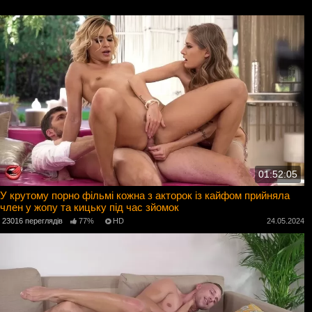
01:52:05
У крутому порно фільмі кожна з акторок із кайфом прийняла
член у жопу та кицьку під час зйомок
23016 переглядів
77%
HD
24.05.2024