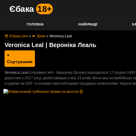
Єбака
18+
ГОЛОВНА
НАЙКРАЩЕ
КА
😎 Єбака.com
»
💋 Зірки
»
Veronica Leal
Veronica Leal | Вероніка Леаль
Сортування
Veronica Leal
(справжнє ім'я - Вероніка Орозко) народилася 17 грудня 1993 рок
дорослих у 2017 році, дебютувавши у віці 24 років. Вона має колумбійське
студіями як DDF та іншими європейськими продакшн-компаніями. Наразі во