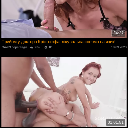
54:27
Прийом у доктора Крістоффа: лікувальна сперма на язик!
34783 переглядів
86%
HD
18.09.2023
4
01:01:51