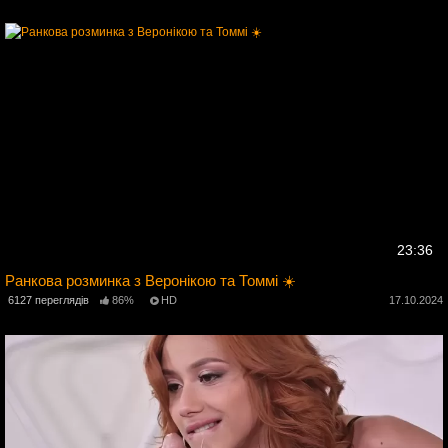
4
23:36
Ранкова розминка з Веронікою та Томмі ☀️
4
6127 переглядів
86%
HD
17.10.2024