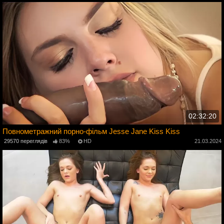
02:32:20
Повнометражний порно-фільм Jesse Jane Kiss Kiss
4
29570 переглядів
83%
HD
21.03.2024