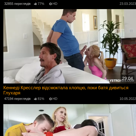
32855 переглядів
77%
HD
23.03.202
29:04
Кеннеді Кресслер відсмоктала хлопцю, поки батя дивиться
Глухаря
47194 переглядів
81%
HD
10.05.202