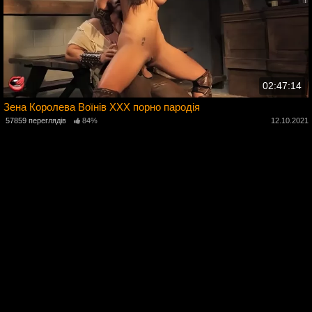
02:47:14
Зена Королева Воїнів XXX порно пародія
57859 переглядів
84%
12.10.2021
2