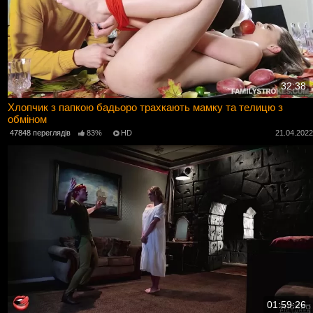
32:38
Хлопчик з папкою бадьоро трахкають мамку та телицю з
обміном
47848 переглядів
83%
HD
21.04.202
01:59:26