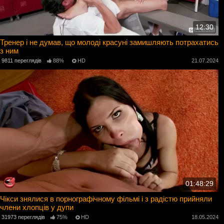
12:30
Тренер і не думав, що молоді красуні замишляють потрахатись
з ним
9811 переглядів
88%
HD
21.07.2024
01:48:29
Чікси знялися в порнографічному фільмі і з радістю прийняли
члени хлопців у дупи
31973 переглядів
75%
HD
18.05.2024