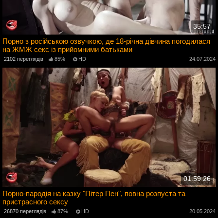
35:57
Порно з російською озвучкою, де 18-річна дівчина погодилася
на ЖМЖ секс із прийомними батьками
4
2102 переглядів
85%
HD
24.07.2024
01:59:26
Порно-пародія на казку "Пітер Пен", повна розпуста та
пристрасного сексу
4
26870 переглядів
87%
HD
20.05.2024