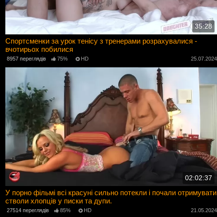
35:28
Спортсменки за урок тенісу з тренерами розрахувалися -
вчотирьох побилися
8957 переглядів
75%
HD
25.07.202
02:02:37
У порно фільмі всі красуні сильно потекли і почали отримувати
стволи хлопців у писки та дупи.
27514 переглядів
85%
HD
21.05.202