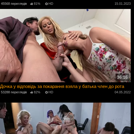
45568 переглядів
81%
HD
15.01.2023
36:16
Дочка у відповідь за покарання взяла у батька член до рота
53288 переглядів
82%
HD
04.05.2022