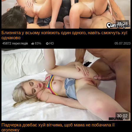
34:28
Близнята у всьому копіюють один одного, навіть смокчуть хуї
однаково
4
45872 переглядів
83%
HD
05.07.2023
30:02
Падчерка довбає хуй вітчима, щоб мама не побачила її
оголенку