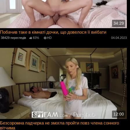
34:29
Побачив таке в кімнаті дочки, що довелося її виїбати
38429 переглядів
83%
HD
04.04.2023
12:00
Безсоромна падчерка не змогла пройти повз члена сонного
вітчима