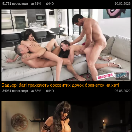
3
51751 переглядів
81%
HD
10.02.2023
33:34
Бадьорі баті трахкають соковитих дочок брюнеток на хаті
34061 переглядів
83%
HD
06.05.2022
2