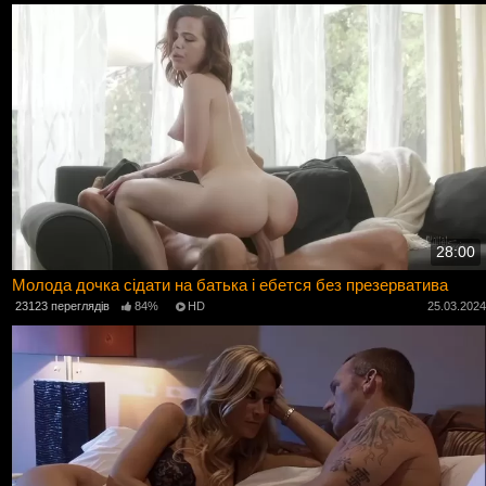
28:00
Молода дочка сідати на батька і ебется без презерватива
23123 переглядів
84%
HD
25.03.202