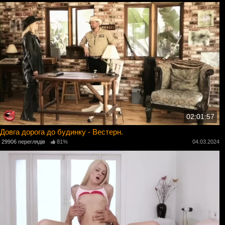
02:01:57
Довга дорога до будинку - Вестерн.
29906 переглядів
81%
04.03.2024