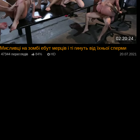
02:20:24
Мисливці на зомбі ебут мерців і ті гинуть від їхньої сперми
47344 переглядів
84%
HD
20.07.2021