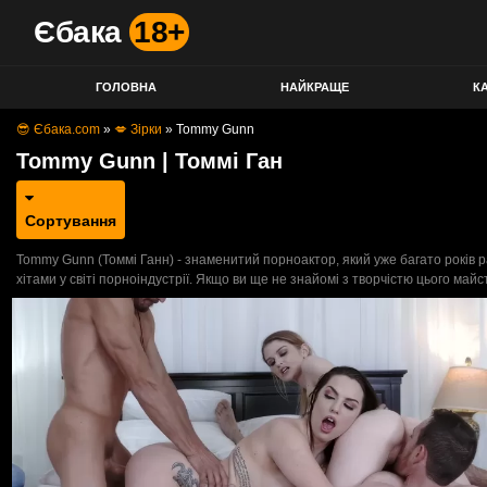
Єбака
18+
ГОЛОВНА
НАЙКРАЩЕ
КА
😎 Єбака.com
»
💋 Зірки
»
Tommy Gunn
Tommy Gunn | Томмі Ган
Сортування
Tommy Gunn (Томмі Ганн) - знаменитий порноактор, який уже багато років р
хітами у світі порноіндустрії. Якщо ви ще не знайомі з творчістю цього май