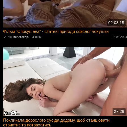
02:03:15
Фільм "Спокушена" - статеві пригоди офісної лохушки
20241 переглядів
81%
02.03.202
27:26
Покликала дорослого сусіда додому, щоб станцювати
стриптиз та потрахатись