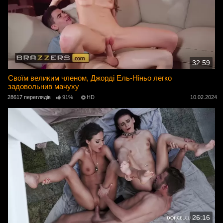
32:59
Своїм великим членом, Джорді Ель-Ніньо легко
задовольнив мачуху
28617 переглядів
91%
HD
10.02.2024
26:16