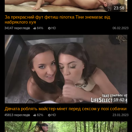
23:58
За прекрасний фут фетиш пілотка Тіни знемагає від
набряклого хуя
34147 переглядів
84%
HD
06.02.2023
19:42
Дівчата роблять майстер-мінет перед сексом у позі собачки
45813 переглядів
82%
HD
23.01.2023