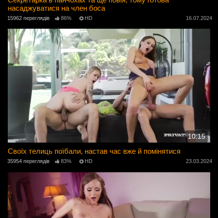
насаджуватися на член боса
15962 переглядів
86%
HD
16.07.2024
10:15
Своїх телиць поїбали, настав час вже й помінятися
35954 переглядів
83%
HD
23.03.2024