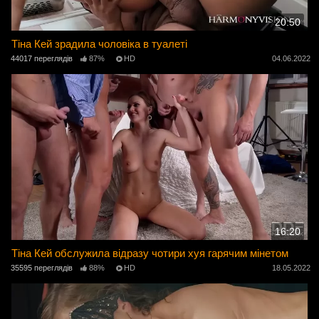
20:50
Тіна Кей зрадила чоловіка в туалеті
44017 переглядів
87%
HD
04.06.2022
16:20
Тіна Кей обслужила відразу чотири хуя гарячим мінетом
35595 переглядів
88%
HD
18.05.2022