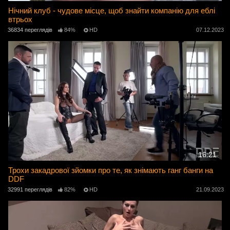
Нічний клуб - чудове місце, щоб знайти компанію для еблі
втрьох
36834 переглядів
84%
HD
07.12.2023
16:21
Трохи закадрової зйомки про те, як знімають ганг банги на
DDF
32991 переглядів
82%
HD
21.09.2023