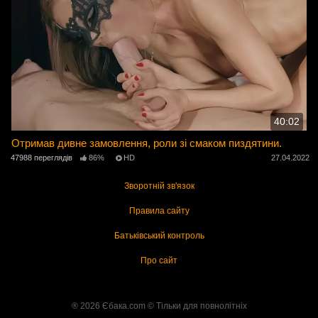
40:02
Отримав дивне замовлення, роли зі смаком пиздятини.
47988 переглядів
86%
HD
27.04.2022
Зворотній зв'язок
Правила сайту
Батьківський контроль
Про сайт
® 2026 Єбака.com ©️ Тільки для повнолітніх