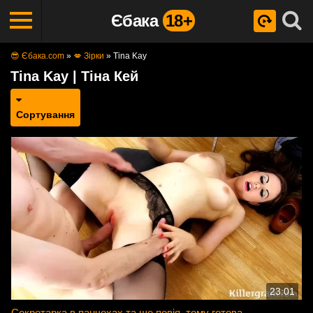
Єбака
18+
😎 Єбака.com
»
💋 Зірки
»
Tina Kay
Tina Kay | Тіна Кей
Сортування
23:01
Секретарка в панчохах та ще повія, тому готова