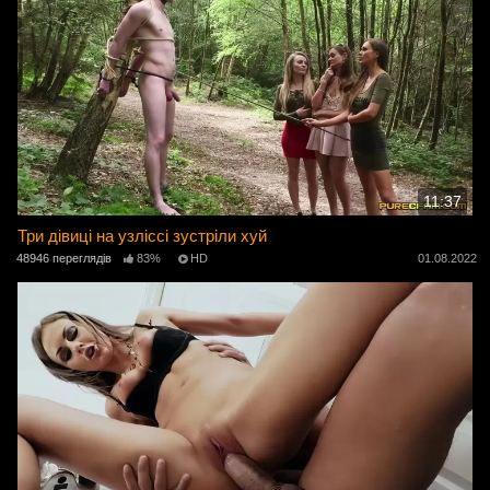
11:37
Три дівиці на узліссі зустріли хуй
48946 переглядів
83%
HD
01.08.2022