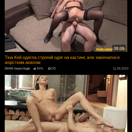
38:09
Тіна Кей одягла строгий одяг на кастинг, але закінчилося
жорстким аналом
38446 переглядів
84%
HD
11.09.2023