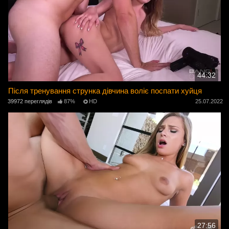
44:32
Після тренування струнка дівчина воліє поспати хуйця
39972 переглядів
87%
HD
25.07.2022
27:56