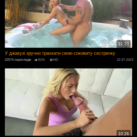
31:20
У джакузі зручно трахкати свою соковиту сестричку
32574 переглядів
81%
HD
22.07.2023
10:26