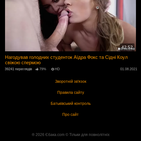
42:52
Нагодував голодних студенток Аїдра Фокс та Сідні Коул
свіжою спермою
39241 переглядів
79%
HD
01.08.2021
Зворотній зв'язок
Правила сайту
Батьківський контроль
Про сайт
® 2026 Єбака.com ©️ Тільки для повнолітніх