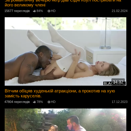
його великому члені
15677 переглядів
84%
HD
21.02.2024
34:32
Вітчим обіцяв худенькій атракціони, а прокотив на хую
замість каруселів.
47804 переглядів
78%
HD
17.12.2023