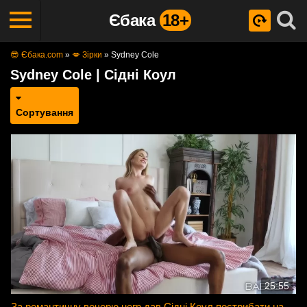
Єбака
18+
😎 Єбака.com
»
💋 Зірки
»
Sydney Cole
Sydney Cole | Сідні Коул
Сортування
25:55
За романтичну вечерю негр дав Сідні Коул пострибати на