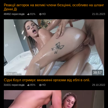
Реакції акторок на великі члени безцінні, особливо на шланг
Денні Ді
48492 переглядів
81%
HD
21.01.2023
38:57
Сідні Коул отримує множинні оргазми від еблі в олії.
31631 переглядів
85%
HD
29.10.2022