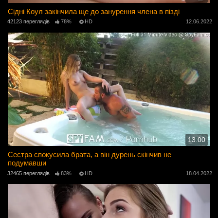
Сідні Коул закінчила ще до занурення члена в пізді
42123 переглядів
78%
HD
12.06.2022
13:00
Сестра спокусила брата, а він дурень скінчив не
подумавши
32465 переглядів
83%
HD
18.04.2022