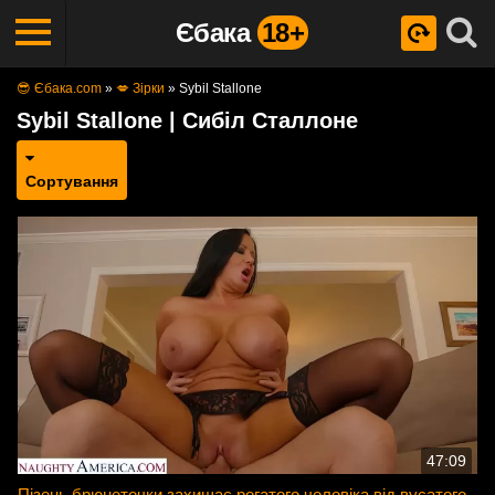
Єбака
18+
😎 Єбака.com
»
💋 Зірки
»
Sybil Stallone
Sybil Stallone | Сибіл Сталлоне
Сортування
47:09
Пізень брюнеточки захищає рогатого чоловіка від вусатого