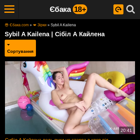
Єбака
18+
😎 Єбака.com
»
💋 Зірки
»
Sybil A Kailena
Sybil A Kailena | Сібіл А Кайлена
Сортування
20:41
Сибіл А Кайлена ледь руки не стерла в кров від