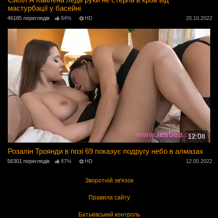
мастурбації у басейні
46185 переглядів
84%
HD
20.10.2022
12:08
Розалін Троянди в позі 69 показує подругу небо в алмазах
56301 переглядів
87%
HD
12.05.2022
Зворотній зв'язок
Правила сайту
Батьківський контроль