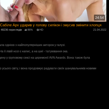
24:54
Сабіле Арх ударив у голову силікон і змусив змінити хлопця
48236 переглядів
86%
HD
21.04.2022
стала однією з найпопулярніших акторок у галузі.
 її лівій нозі є напис, а на шиї - татуювання ока.
цену у груповому сексі на церемонії AVN Awards. Вона також була
з усього світу, і вона продовжує радувати своїх шанувальників новими