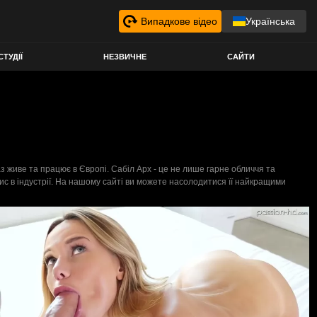
Випадкове відео
Українська
СТУДІЇ
НЕЗВИЧНЕ
САЙТИ
раз живе та працює в Європі. Сабіл Арх - це не лише гарне обличчя та
рис в індустрії. На нашому сайті ви можете насолодитися її найкращими