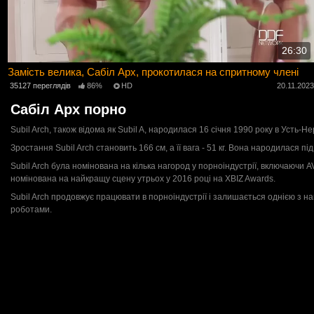
26:30
Замість велика, Сабіл Арх, прокотилася на спритному члені
35127 переглядів
86%
HD
20.11.202
Сабіл Арх порно
Subil Arch, також відома як Subil A, народилася 16 січня 1990 року в Усть-Н
Зростання Subil Arch становить 166 см, а її вага - 51 кг. Вона народилася під
Subil Arch була номінована на кілька нагород у порноіндустрії, включаючи 
номінована на найкращу сцену утрьох у 2016 році на XBIZ Awards.
Subil Arch продовжує працювати в порноіндустрії і залишається однією з най
роботами.