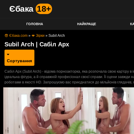
Єбака
18+
ГОЛОВНА
НАЙКРАЩЕ
КА
😎 Єбака.com
»
💋 Зірки
»
Subil Arch
Subil Arch | Сабіл Арх
Сортування
Сабіл Арх (Subil Arch) - відома порноакторка, яка розпочала свою кар'єру в 
ідеальна фігура, а й справжній професіонал своєї справи. Її сцени завжди 
роботами в якості HD. Запрошуємо вас приєднатися до мільйонів глядачів, 