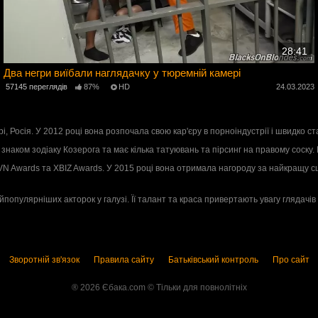
28:41
Два негри виїбали наглядачку у тюремній камері
3
57145 переглядів
87%
HD
24.03.2023
ері, Росія. У 2012 році вона розпочала свою кар'єру в порноіндустрії і швидко 
 знаком зодіаку Козерога та має кілька татуювань та пірсинг на правому соску. На
AVN Awards та XBIZ Awards. У 2015 році вона отримала нагороду за найкращу с
популярніших акторок у галузі. Її талант та краса привертають увагу глядачів 
Зворотній зв'язок
Правила сайту
Батьківський контроль
Про сайт
® 2026 Єбака.com ©️ Тільки для повнолітніх