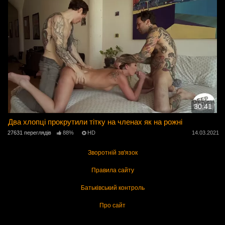
30:41
Два хлопці прокрутили тітку на членах як на рожні
27631 переглядів
88%
HD
14.03.2021
Зворотній зв'язок
Правила сайту
Батьківський контроль
Про сайт