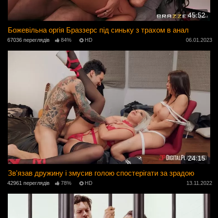
45:52
Божевільна оргія Браззерс під синьку з трахом в анал
67036 переглядів
84%
HD
06.01.2023
24:15
Зв'язав дружину і змусив голою спостерігати за зрадою
42961 переглядів
78%
HD
13.11.2022