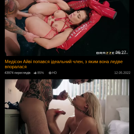
36:27
Медісон Айві попався ідеальний член, з яким вона ледве
впоралася
43974 переглядів
85%
HD
12.05.2022