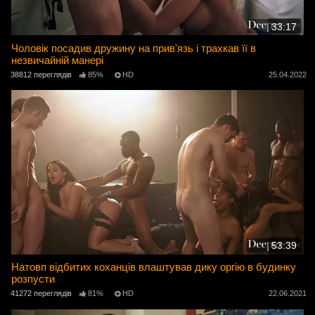
33:17
Чоловік посадив дружину на прив'язь і трахкав її в
незвичайній манері
38812 переглядів
85%
HD
25.04.2022
53:39
Натовп відбитих коханців влаштував дику оргію в будинку
розпусти
41272 переглядів
81%
HD
22.06.2021