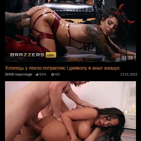
33:39
Хлопець у пекло потрапляє і дияволу в анал зношує
38496 переглядів
81%
HD
13.01.2023