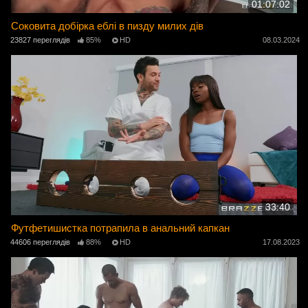
01:07:02
Соковита добірка еблі в пизду милих дів
23827 переглядів
85%
HD
08.03.2024
33:40
Футфетишистка потрапила в анальний капкан
44606 переглядів
88%
HD
17.08.2023