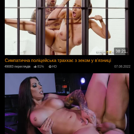
38:21
Симпатична поліцейська трахкає з зеком у в'язниці
49083 переглядів
81%
HD
07.08.2022