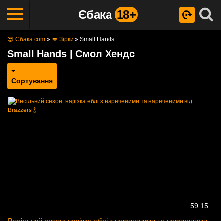
Єбака
18+
😎 Єбака.com
»
💋 Зірки
»
Small Hands
Small Hands | Смол Хендс
Сортування
59:15
Весільний сезон: нарізка еблі з нареченими та нареченими