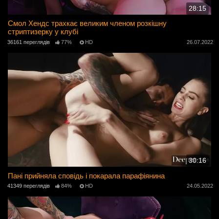
28:15
Смол Хендс трахкає великим членом розкішну
стриптизерку у клубі
36161 переглядів
77%
HD
26.07.2022
30:16
Пані прийняла сповідь і покарала парафіянина
41349 переглядів
84%
HD
24.05.2022