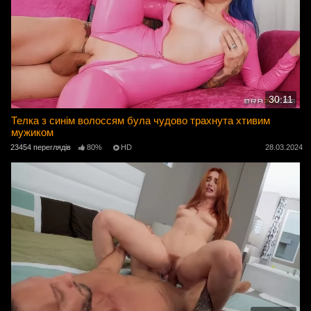
30:11
Телка з синім волоссям була чудово трахнута хтивим
мужиком
23454 переглядів
80%
HD
28.03.2024