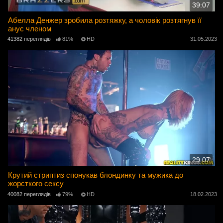
39:07
Абелла Денжер зробила розтяжку, а чоловік розтягнув її
анус членом
41382 переглядів
81%
HD
31.05.2023
29:07
Крутий стриптиз спонукав блондинку та мужика до
жорсткого сексу
40082 переглядів
79%
HD
18.02.2023