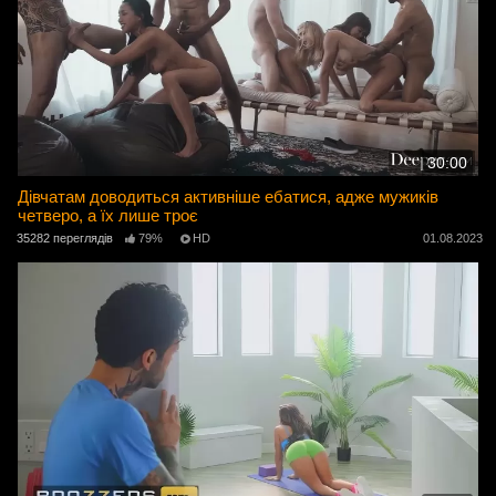
30:00
Дівчатам доводиться активніше ебатися, адже мужиків
четверо, а їх лише троє
35282 переглядів
79%
HD
01.08.2023