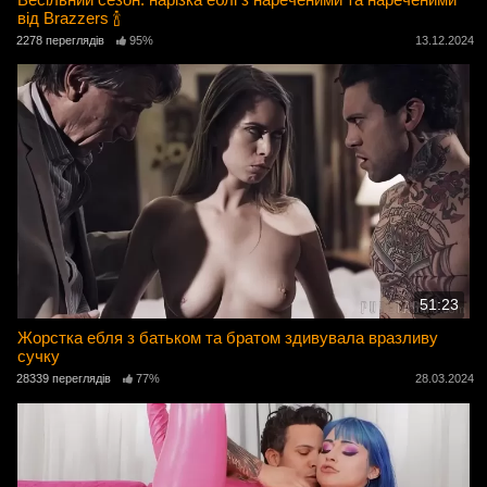
від Brazzers 🍾
2278 переглядів
95%
13.12.2024
51:23
Жорстка ебля з батьком та братом здивувала вразливу
сучку
28339 переглядів
77%
28.03.2024