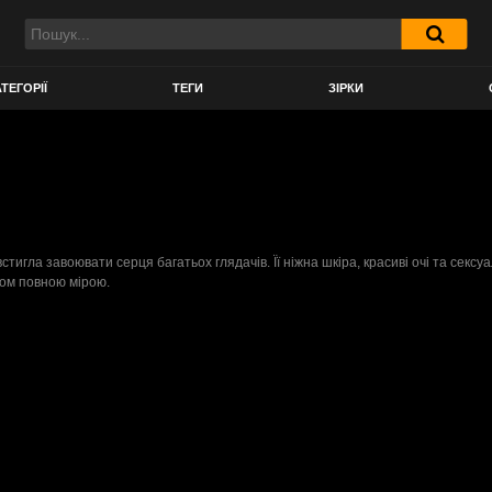
ТЕГОРІЇ
ТЕГИ
ЗІРКИ
стигла завоювати серця багатьох глядачів. Її ніжна шкіра, красиві очі та секс
том повною мірою.