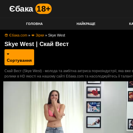
Єбака
18+
ГОЛОВНА
НАЙКРАЩЕ
КА
😎 Єбака.com
»
💋 Зірки
»
Skye West
Skye West | Скай Вест
Сортування
Скай Вест (Skye West) - молода та амбітна актриса порноіндустрії, яка вже в
ролики в HD якості на нашому сайті Ебака.com та насолоджуйтесь її талан