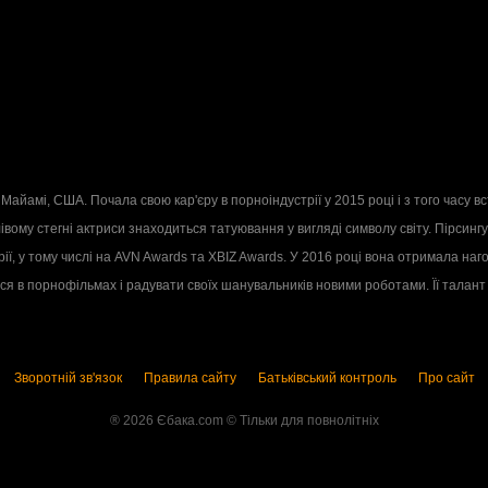
2
айамі, США. Почала свою кар'єру в порноіндустрії у 2015 році і з того часу 
а лівому стегні актриси знаходиться татуювання у вигляді символу світу. Пірсингу
рії, у тому числі на AVN Awards та XBIZ Awards. У 2016 році вона отримала наг
тися в порнофільмах і радувати своїх шанувальників новими роботами. Її талант
Зворотній зв'язок
Правила сайту
Батьківський контроль
Про сайт
® 2026 Єбака.com ©️ Тільки для повнолітніх