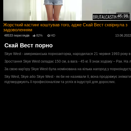
45:38
Жорсткий кастинг коштував того, адже Скай Вест сквірнула з
задоволенням
48533 переглядів
82%
HD
13.06.202
Скай Вест порно
Skye West - американська порноакторка, народилася 21 червня 1993 року в М
Зростання Skye West складає 150 см, а вага - 45 кг. Її знак зодіаку – Рак. Н
За свою кар'єру Skye West була номінована на кілька нагород у порноіндуст
Sky West, Skye або Skye West - як би не називали її, вона продовжує зніма
підтверджують її професіоналізм та успіх в індустрії для дорослих.