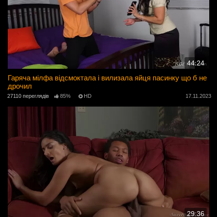
44:24
Гаряча мілфа відсмоктала і вилизала яйця пасинку що б не
дрочил
27110 переглядів
85%
HD
17.11.2023
29:36