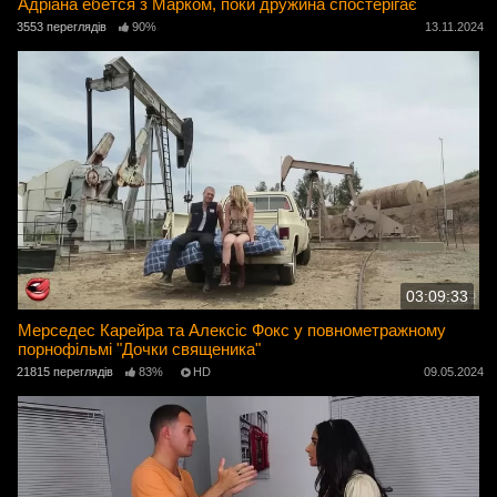
Адріана ебется з Марком, поки дружина спостерігає
3553 переглядів
90%
13.11.2024
03:09:33
Мерседес Карейра та Алексіс Фокс у повнометражному
порнофільмі "Дочки священика"
21815 переглядів
83%
HD
09.05.2024