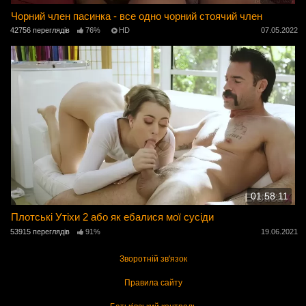
Чорний член пасинка - все одно чорний стоячий член
42756 переглядів
76%
HD
07.05.2022
01:58:11
Плотські Утіхи 2 або як ебалися мої сусіди
53915 переглядів
91%
19.06.2021
Зворотній зв'язок
Правила сайту