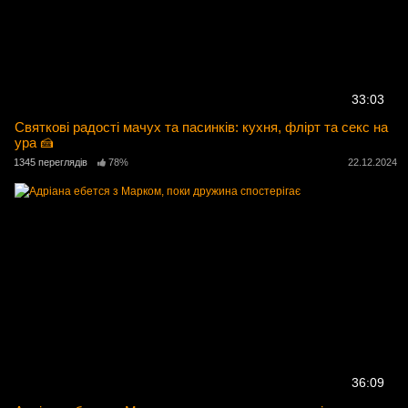
33:03
Святкові радості мачух та пасинків: кухня, флірт та секс на
ура 🍰
1345 переглядів
78%
22.12.2024
36:09