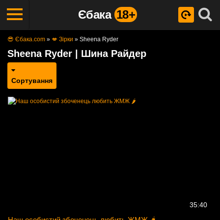
Єбака
18+
😎 Єбака.com
»
💋 Зірки
»
Sheena Ryder
Sheena Ryder | Шина Райдер
Сортування
35:40
Наш особистий збоченець любить ЖМЖ 🌶️