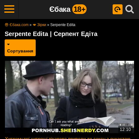
Єбака
18+
😎 Єбака.com
»
💋 Зірки
»
Serpente Edita
Serpente Edita | Серпент Едіта
Сортування
12:10
Хитромудрі хитрощі пікапера привели до сексу з очкастою