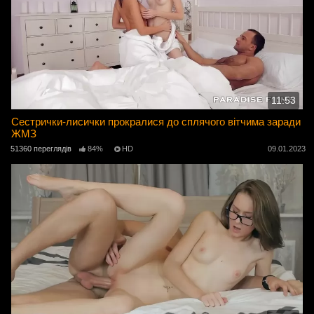
11:53
Сестрички-лисички прокралися до сплячого вітчима заради
ЖМЗ
51360 переглядів
84%
HD
09.01.2023