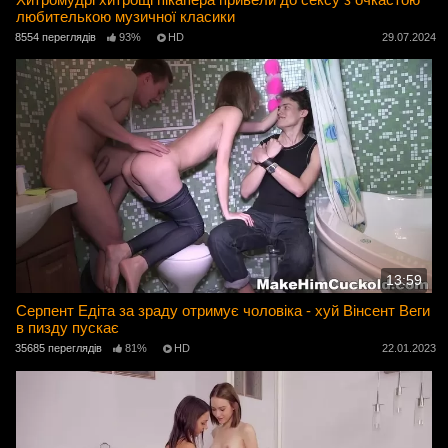
любителькою музичної класики
8554 переглядів
93%
HD
29.07.2024
13:59
Серпент Едіта за зраду отримує чоловіка - хуй Вінсент Веги
в пизду пускає
35685 переглядів
81%
HD
22.01.2023