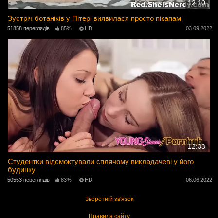
12:10
Зустріч ботаніків у Пітері виявилася просто пікапам
51858 переглядів
85%
HD
03.09.2022
12:33
Студентки відсмоктували сплячому викладачеві у його
будинку
50553 переглядів
83%
HD
06.06.2022
Зворотній зв'язок
Правила сайту