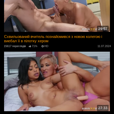
29:57
Схвильований вчитель познайомився з новою колегою і
виебал її в пілотку хером
15617 переглядів
71%
HD
11.07.2024
27:33