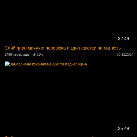
32:49
Злий план мачухи: перевірка пізди невістки на міцність
2486 переглядів
81%
30.12.2024
35:49