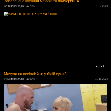
Заборонене кохання мачухи та падчериці 🔥
7288 переглядів
73%
21.12.2024
25:21
Мачуха на весіллі: Хто у білій сукні?
6433 переглядів
92%
11.11.2024