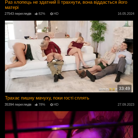
Раз хлопець не здатний її трахнути, вона віддасться його
матері
27543 переглядів
82%
HD
16.05.2024
33:49
Трахає пишну мачуху, поки гості сплять
35394 переглядів
78%
HD
27.09.2023