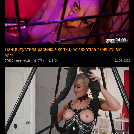
24:09
Пані випустила рабиню з клітки, бо захотіла скінчити від
куні.
37688 переглядів
87%
HD
21.09.2023
41:01