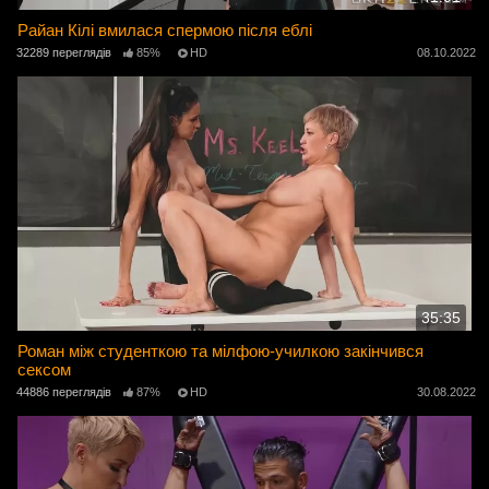
Райан Кілі вмилася спермою після еблі
32289 переглядів
85%
HD
08.10.2022
35:35
Роман між студенткою та мілфою-училкою закінчився
сексом
44886 переглядів
87%
HD
30.08.2022