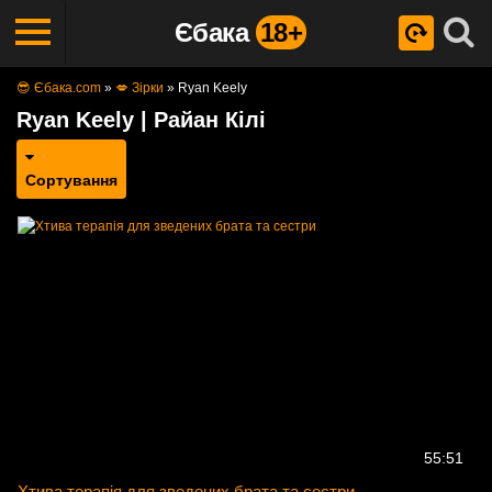
Єбака
18+
😎 Єбака.com
»
💋 Зірки
»
Ryan Keely
Ryan Keely | Райан Кілі
Сортування
55:51
Хтива терапія для зведених брата та сестри