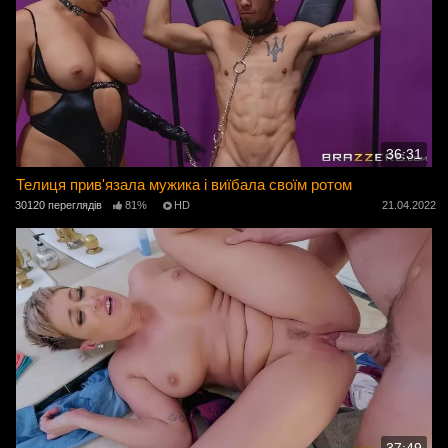
36:31
Телиця прив'язала мужика і виїбала своїм ротом
30120 переглядів
81%
HD
21.04.2022