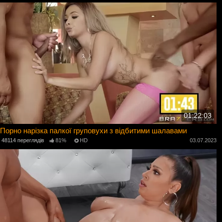
01:22:03
Порно нарізка палкої груповухи з відбитими шалавами
48114 переглядів
81%
HD
03.07.2023