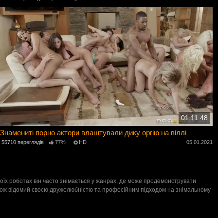
01:11:48
Знамениті порно актори влаштували дику оргію на віллі
55710 переглядів
77%
HD
05.01.2021
 своїх роботах він часто знімається у жанрах, де може продемонструвати
 також відомий своєю дружелюбністю та професійним підходом на знімальному