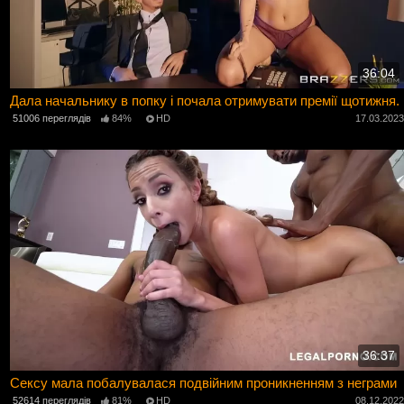
36:04
Дала начальнику в попку і почала отримувати премії щотижня.
51006 переглядів
84%
HD
17.03.202
36:37
Сексу мала побалувалася подвійним проникненням з неграми
52614 переглядів
81%
HD
08.12.202