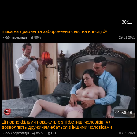
30:11
Бійка на драбині та заборонений секс на вписці 🎉
5
7755 переглядів
89%
29.01.2025
01:56:46
Ці порно фільми покажуть різні фетиші чоловіків, які
дозволяють дружинам ебаться з іншими чоловіками
4
22553 переглядів
85%
HD
03.05.2024