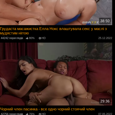
38:50
Грудаста масажистка Елла Нокс влаштувала секс у маслі з
мудястим ніггою
44242 переглядів
80%
HD
25.12.2022
29:36
Чорний член пасинка - все одно чорний стоячий член
42756 переглядів
76%
HD
07.05.2022