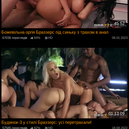
45:52
Божевільна оргія Браззерс під синьку з трахом в анал
3
67036 переглядів
84%
HD
06.01.2023
01:13:09
Будинок-3 у стилі Браззерс: усі перетрахали!
2
57585 переглядів
82%
HD
18.09.2022