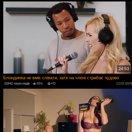
24:53
Блондинка не вміє співати, зате на члені стрибає чудово
25842 переглядів
88%
HD
13.03.202