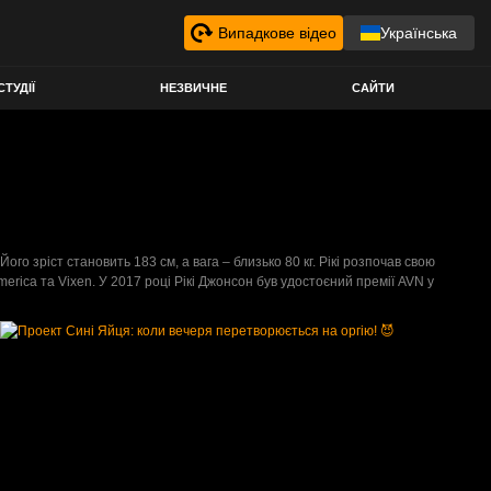
Випадкове відео
Українська
СТУДІЇ
НЕЗВИЧНЕ
САЙТИ
го зріст становить 183 см, а вага – близько 80 кг. Рікі розпочав свою
America та Vixen. У 2017 році Рікі Джонсон був удостоєний премії AVN у