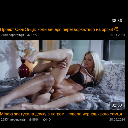
38:56
Проект Сині Яйця: коли вечеря перетворюється на оргію! 😈
2789 переглядів
87%
29.11.2024
31:33
Мілфа застукала дочку з негром і повела чорношкірого самця
28934 переглядів
89%
HD
20.03.2024