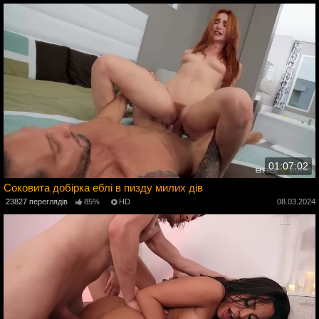
01:07:02
Соковита добірка еблі в пизду милих дів
4
23827 переглядів
85%
HD
08.03.2024