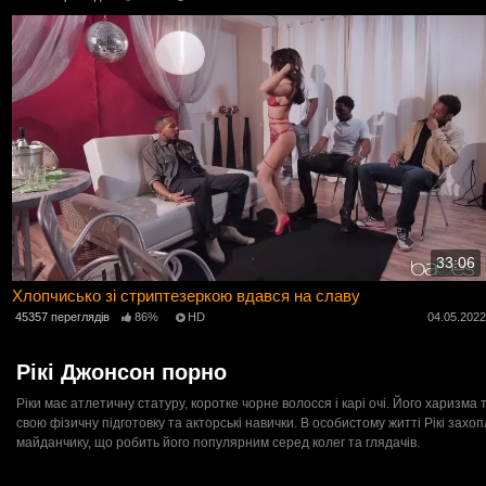
33:06
Хлопчисько зі стриптезеркою вдався на славу
45357 переглядів
86%
HD
04.05.202
Рікі Джонсон порно
Ріки має атлетичну статуру, коротке чорне волосся і карі очі. Його харизма
свою фізичну підготовку та акторські навички. В особистому житті Рікі за
майданчику, що робить його популярним серед колег та глядачів.