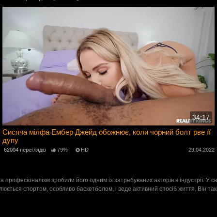
34:17
Сисяча мілфа Ембер Джейд обожнює, коли чорний болт рве її
дупу
2
62004 переглядів
79%
HD
29.04.2022
 та професіоналізм зробили його одним із затребуваних акторів в індустрії. У
хоплюється спортом, особливо баскетболом, і веде активний спосіб життя. Він