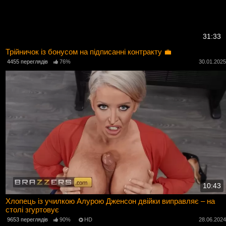
31:33
Трійничок із бонусом на підписанні контракту 💼
4455 переглядів
76%
30.01.202
10:43
Хлопець із училкою Алурою Дженсон двійки виправляє – на
столі згуртовує
9653 переглядів
90%
HD
28.06.202