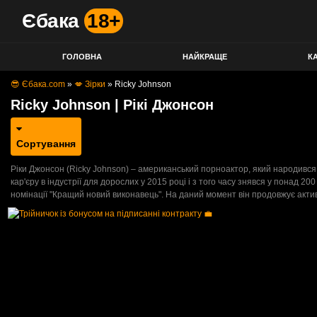
Єбака
18+
ГОЛОВНА
НАЙКРАЩЕ
КА
😎 Єбака.com
»
💋 Зірки
»
Ricky Johnson
Ricky Johnson | Рікі Джонсон
Сортування
Ріки Джонсон (Ricky Johnson) – американський порноактор, який народився 29
кар'єру в індустрії для дорослих у 2015 році і з того часу знявся у понад 2
номінації "Кращий новий виконавець". На даний момент він продовжує акти