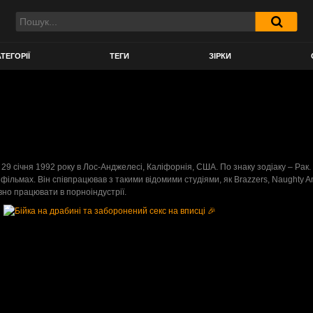
ТЕГОРІЇ
ТЕГИ
ЗІРКИ
 січня 1992 року в Лос-Анджелесі, Каліфорнія, США. По знаку зодіаку – Рак. Йо
00 фільмах. Він співпрацював з такими відомими студіями, як Brazzers, Naughty 
вно працювати в порноіндустрії.