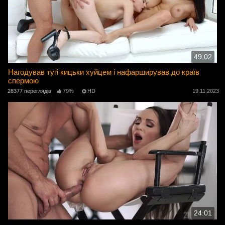
49:02
Нагодував тугі кицьки хуйцем і нафарширував до країв
спермою
28377 переглядів
79%
HD
19.11.2023
24:01