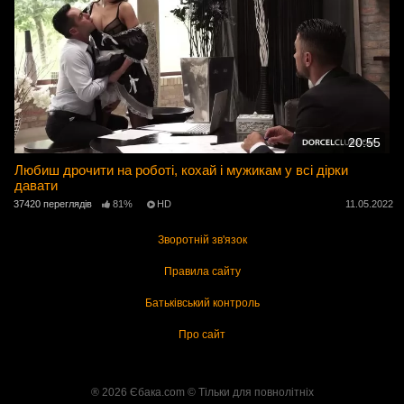
20:55
Любиш дрочити на роботі, кохай і мужикам у всі дірки
давати
37420 переглядів
81%
HD
11.05.2022
Зворотній зв'язок
Правила сайту
Батьківський контроль
Про сайт
® 2026 Єбака.com ©️ Тільки для повнолітніх