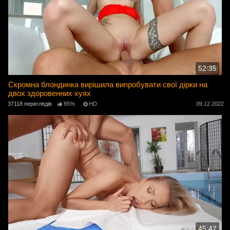
52:35
Скромна блондинка вирішила випробувати свої дірки на
двох здоровенних хуях
37118 переглядів
85%
HD
09.12.2022
45:42