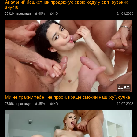
Анальний бешкетник продовжує свою ходу у світі вузьких
анусів
53910 переглядів
80%
HD
24.09.2023
44:57
Ми не трахну тебе і не проси, краще смокчи наші хуї, сучка
27366 переглядів
85%
HD
10.07.2023