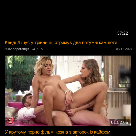
37:22
Кенді Лішус у трійничці отримує два потужні камшоти
5082 переглядів
71%
03.12.2024
01:52:05
У крутому порно фільмі кожна з акторок із кайфом