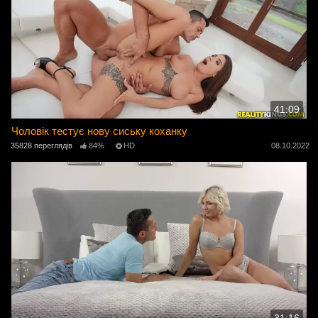
41:09
Чоловік тестує нову сиську коханку
35828 переглядів
84%
HD
08.10.2022