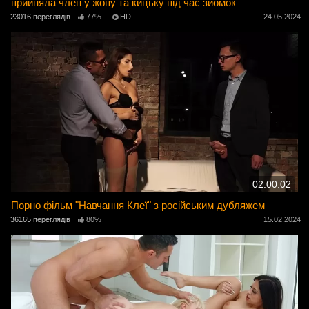
прийняла член у жопу та кицьку під час зйомок
23016 переглядів
77%
HD
24.05.2024
02:00:02
Порно фільм "Навчання Клеї" з російським дубляжем
36165 переглядів
80%
15.02.2024