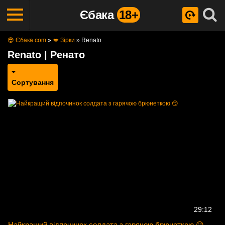
Єбака
18+
😎 Єбака.com
»
💋 Зірки
»
Renato
Renato | Ренато
Сортування
29:12
Найкращий відпочинок солдата з гарячою брюнеткою 😏