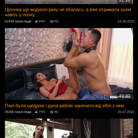
31:16
Цілочка ще жодного разу не ебалась, а вже отримала хуем
навіть у попку
61849 переглядів
84%
HD
15.08.2022
43:30
Пані була щедрою і дала рабові закінчити від еблі з нею
34206 переглядів
75%
HD
25.07.2022