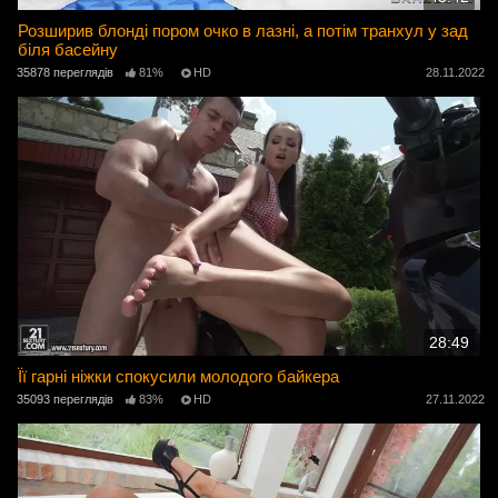
Розширив блонді пором очко в лазні, а потім транхул у зад
біля басейну
35878 переглядів
81%
HD
28.11.2022
28:49
Її гарні ніжки спокусили молодого байкера
35093 переглядів
83%
HD
27.11.2022