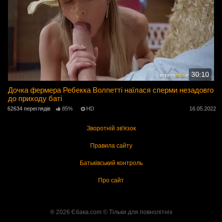
30:10
Дочка фермера Ребекка Волпетті наїлася сперми незадовго
до приходу баті
62634 переглядів
85%
HD
16.05.2022
Зворотній зв'язок
Правила сайту
Батьківський контроль
Про сайт
® 2026 Єбака.com ©️ Тільки для повнолітніх