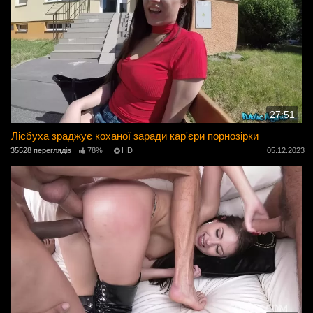
27:51
Лісбуха зраджує коханої заради кар'єри порнозірки
35528 переглядів
78%
HD
05.12.2023