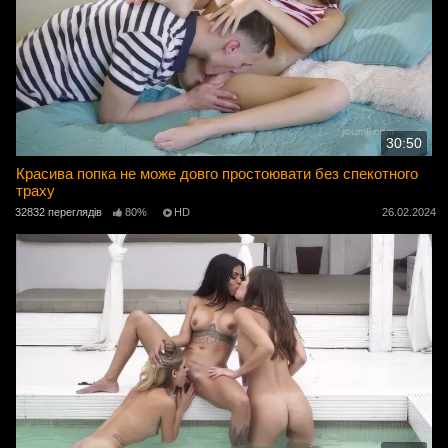
30:50
Красива попка не може довго простоювати без спекотного
траху
32832 переглядів
80%
HD
26.02.2024