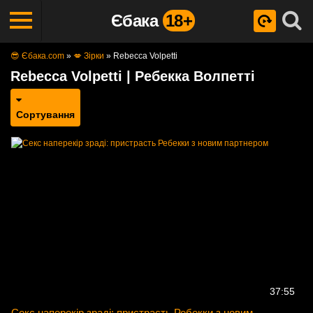
Єбака
18+
😎 Єбака.com
»
💋 Зірки
»
Rebecca Volpetti
Rebecca Volpetti | Ребекка Волпетті
Сортування
37:55
Секс наперекір зраді: пристрасть Ребекки з новим