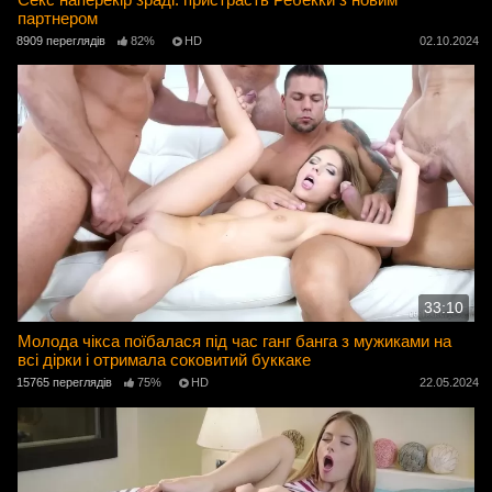
партнером
8909 переглядів
82%
HD
02.10.2024
33:10
Молода чікса поїбалася під час ганг банга з мужиками на
всі дірки і отримала соковитий буккаке
15765 переглядів
75%
HD
22.05.2024