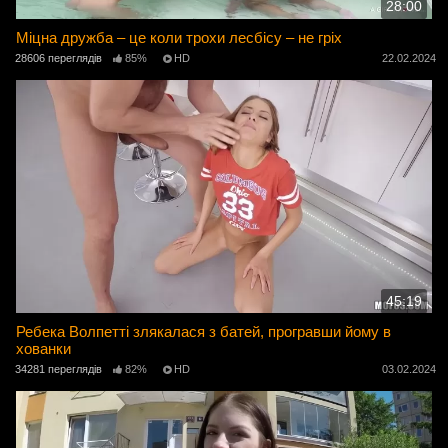
28:00
Міцна дружба – це коли трохи лесбісу – не гріх
28606 переглядів
85%
HD
22.02.2024
45:19
Ребека Волпетті злякалася з батей, програвши йому в
хованки
34281 переглядів
82%
HD
03.02.2024