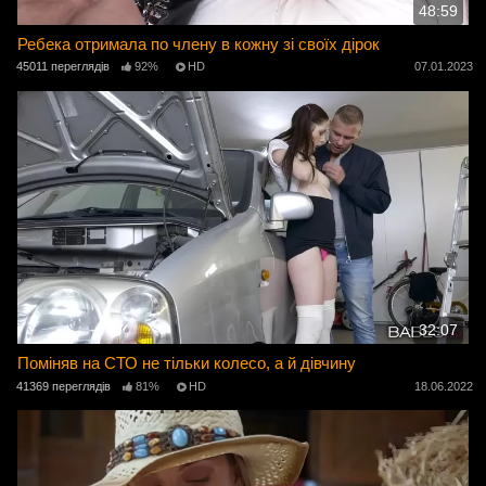
48:59
Ребека отримала по члену в кожну зі своїх дірок
45011 переглядів
92%
HD
07.01.2023
32:07
Поміняв на СТО не тільки колесо, а й дівчину
41369 переглядів
81%
HD
18.06.2022