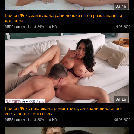
33:46
Рейган Фокс залікувала рани доньки після розставання з
хлопцем
45529 переглядів
84%
HD
14.05.2022
39:15
Рейган Фокс викликала ремонтника, але залишилася без
инета через свою пізду
49565 переглядів
80%
HD
06.05.2022