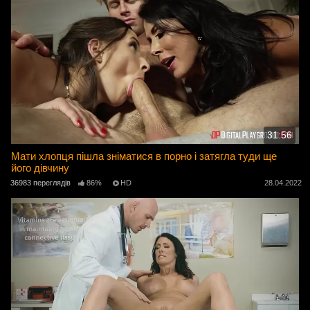
31:56
Мати хлопця пішла зніматися в порно і затягла туди ще
його дівчину
36983 переглядів
86%
HD
28.04.2022