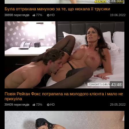
32:12
Була оттрахана мачухою за те, що нюхала її трусики
38898 переглядів
77%
HD
19.06.2022
43:48
Повія Рейган Фокс потрапила на молодого клієнта і мало не
прихуіла
39409 переглядів
73%
HD
29.05.2022