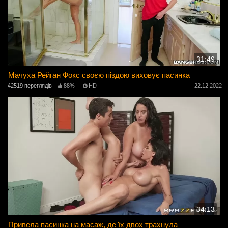
31:49
Мачуха Рейган Фокс своєю піздою виховує пасинка
42519 переглядів
88%
HD
22.12.2022
34:13
Привела пасинка на масаж, де їх двох трахнула