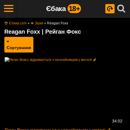
Єбака
18+
😎 Єбака.com
»
💋 Зірки
»
Reagan Foxx
Reagan Foxx | Рейган Фокс
Сортування
34:02
Реган Фоксс відривається з незнайомцем у мотелі 🍆