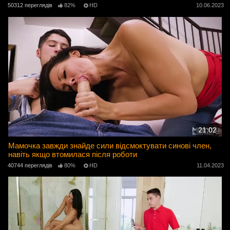
50312 переглядів
82%
HD
10.06.2023
21:02
Мамочка завжди знайде сили відсмоктувати синові член,
навіть якщо втомилася після роботи
40744 переглядів
80%
HD
11.04.2023