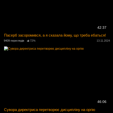
42:37
Пасерб засоромився, а я сказала йому, що треба ебаться!
9409 переглядів
72%
13.11.2024
46:06
Сувора директриса перетворює дисципліну на оргію