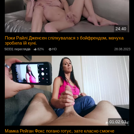
24:40
Поки Райлі Дженсен спілкувалася з бойфрендом, мачуха
зробила їй куні.
50331 переглядів
82%
HD
28.08.2023
01:02:03
Мамка Рейган Фокс погано готує, зате класно смокче