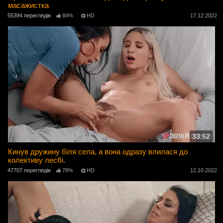
масажистка
55394 переглядів
84%
HD
17.12.2022
33:52
Кинув дружину біля села, а вона одразу влилася до
колективу лесбі.
47707 переглядів
78%
HD
12.10.2022