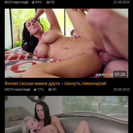
8913 переглядів
84%
HD
21.09.2024
37:25
Великі сиськи мамки друга – пахнуть лимонадом!
34374 переглядів
77%
HD
29.08.2023