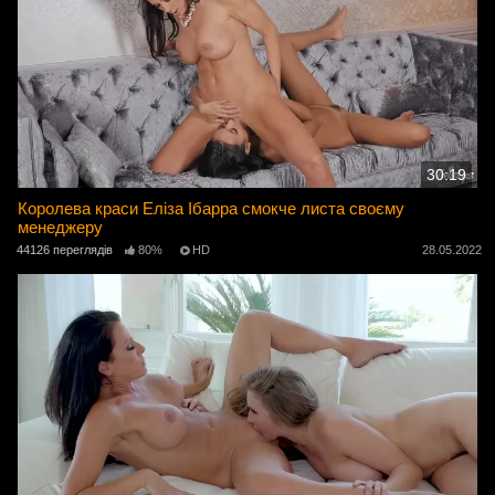
30:19
Королева краси Еліза Ібарра смокче листа своєму
менеджеру
44126 переглядів
80%
HD
28.05.2022