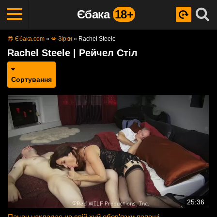
Єбака
18+
😎 Єбака.com
»
💋 Зірки
»
Rachel Steele
Rachel Steele | Рейчел Стіл
Сортування
25:36
Пацан накладає на свій хуй обов'язки папаші