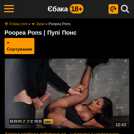
Єбака
18+
😎 Єбака.com
»
💋 Зірки
»
Poopea Pons
Poopea Pons | Пупі Понс
Сортування
10:43
Азіатка свободи добивається - у в'язниці з наглядачем