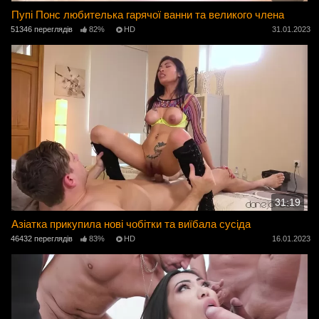
Пупі Понс любителька гарячої ванни та великого члена
51346 переглядів
82%
HD
31.01.2023
31:19
Азіатка прикупила нові чобітки та виїбала сусіда
46432 переглядів
83%
HD
16.01.2023