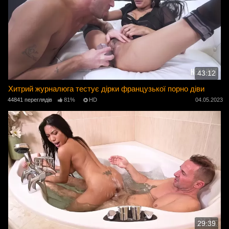
43:12
Хитрий журналюга тестує дірки французької порно діви
44841 переглядів
81%
HD
04.05.2023
29:39