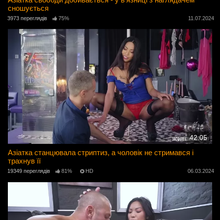
сношується
3973 переглядів
75%
11.07.2024
42:05
Азіатка станцювала стриптиз, а чоловік не стримався і
трахнув її
19349 переглядів
81%
HD
06.03.2024