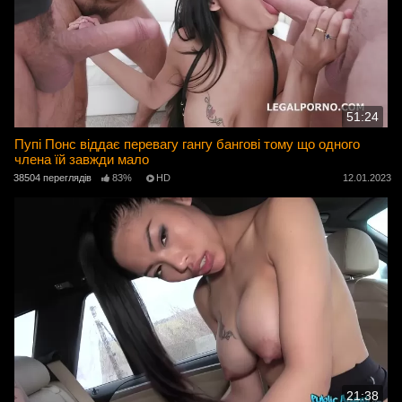
51:24
Пупі Понс віддає перевагу гангу бангові тому що одного
члена їй завжди мало
38504 переглядів
83%
HD
12.01.2023
21:38