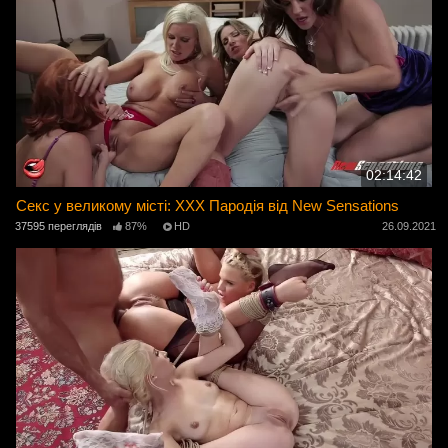
02:14:42
Секс у великому місті: ХХХ Пародія від New Sensations
37595 переглядів
87%
HD
26.09.2021