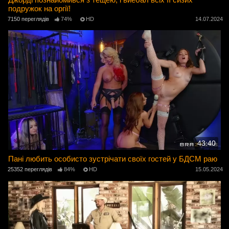
подружок на оргії!
7150 переглядів
74%
HD
14.07.2024
43:40
Пані любить особисто зустрічати своїх гостей у БДСМ раю
25352 переглядів
84%
HD
15.05.2024