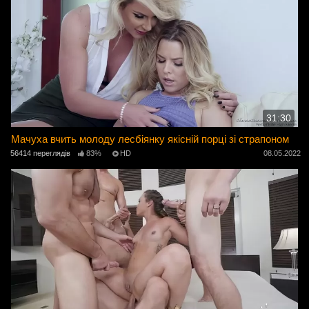
31:30
Мачуха вчить молоду лесбіянку якісній порці зі страпоном
56414 переглядів
83%
HD
08.05.2022