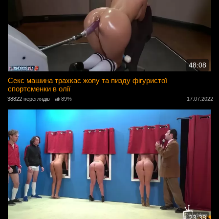
48:08
Секс машина трахкає жопу та пизду фігуристої
спортсменки в олії
38822 переглядів
89%
17.07.2022
23:38