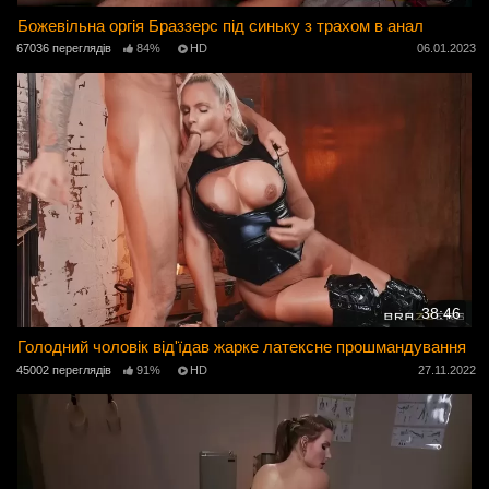
Божевільна оргія Браззерс під синьку з трахом в анал
67036 переглядів
84%
HD
06.01.2023
38:46
Голодний чоловік від'їдав жарке латексне прошмандування
45002 переглядів
91%
HD
27.11.2022