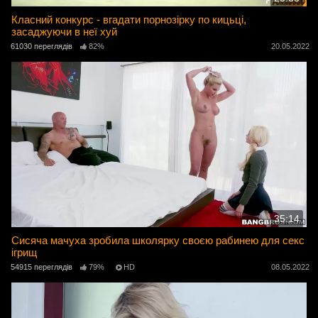
Класний конкурс - вгадати порнозірку по кицьці,
засаджуючи в неї хуй
61030 переглядів
82%
20.05.2022
35:14
Сисяча мачуха зробила школярку своєю рабинею для секс
ігрищ
54915 переглядів
79%
HD
08.05.2022