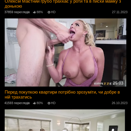
Олексій Маєтний грубо трахкає у роти та в писки мамку з
донькою
37859 переглядів
88%
HD
27.11.2023
25:03
Перед покупкою квартири потрібно зрозуміти, чи добре в
ній трахатись
41593 переглядів
80%
HD
26.10.2023