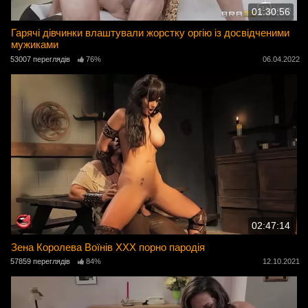
01:30:56
Гарячі дівчинки влаштували жорстку оргію із досвідченими
мужиками
53007 переглядів
76%
06.04.2022
02:47:14
Зена Королева Воїнів XXX порно пародія
57859 переглядів
84%
12.10.2021