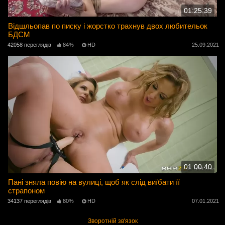
01:25:39
Відшльопав по писку і жорстко трахнув двох любительок
БДСМ
42058 переглядів
84%
HD
25.09.2021
01:00:40
Пані зняла повію на вулиці, щоб як слід виїбати її
страпоном
34137 переглядів
80%
HD
07.01.2021
Зворотній зв'язок