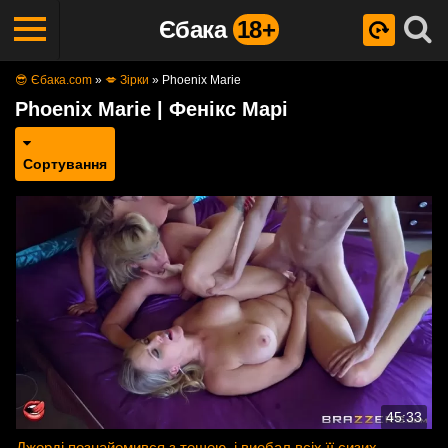
Єбака
18+
😎 Єбака.com
»
💋 Зірки
»
Phoenix Marie
Phoenix Marie | Фенікс Марі
Сортування
45:33
Джорді познайомився з тещею, і виебал всіх її сизих