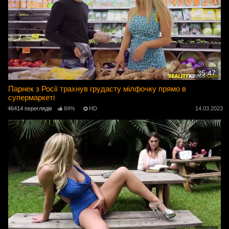
35:47
Парнек з Росії трахнув грудасту мілфочку прямо в
супермаркеті
46414 переглядів
84%
HD
14.03.2023