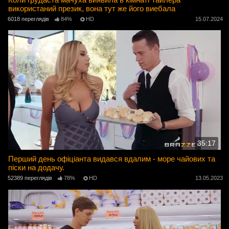
використаний презик, вона тут же його виебала
6018 переглядів
84%
HD
15.07.2024
35:17
Перший день офіціанта видався вдалим - море чайових та
піски на додачу.
52389 переглядів
78%
HD
13.05.2023