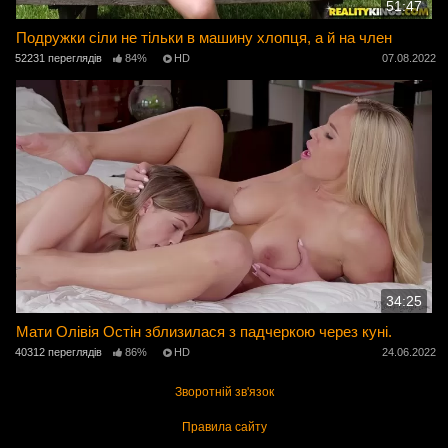
51:47
Подружки сіли не тільки в машину хлопця, а й на член
52231 переглядів
84%
HD
07.08.2022
34:25
Мати Олівія Остін зблизилася з падчеркою через куні.
40312 переглядів
86%
HD
24.06.2022
Зворотній зв'язок
Правила сайту