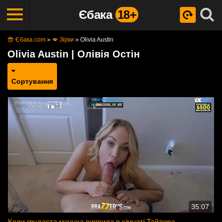
Єбака
18+
😎 Єбака.com
»
💋 Зірки
»
Olivia Austin
Olivia Austin | Олівія Остін
Сортування
35:07
Коли грудаста мачуха виявила в кімнаті Тайлера