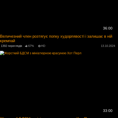
36:00
Величезний член розтягує попку худорлявості і залишає в ній
кремпай
1392 переглядів
67%
HD
13.10.2024
33:00