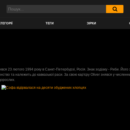
ТЕГОРІЇ
ТЕГИ
ЗІРКИ
ся 23 лютого 1994 року в Санкт-Петербурзі, Росія. Знак зодіаку - Риби. Його 
дянство та належить до кавказької раси. За свою кар'єру Oliver знявся у числ
дорослих.