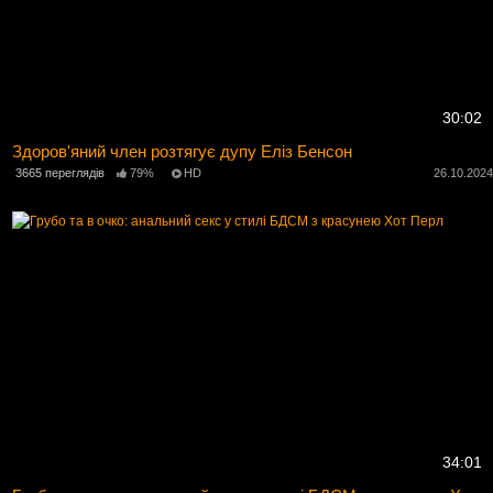
30:02
Здоров'яний член розтягує дупу Еліз Бенсон
3665 переглядів
79%
HD
26.10.202
34:01