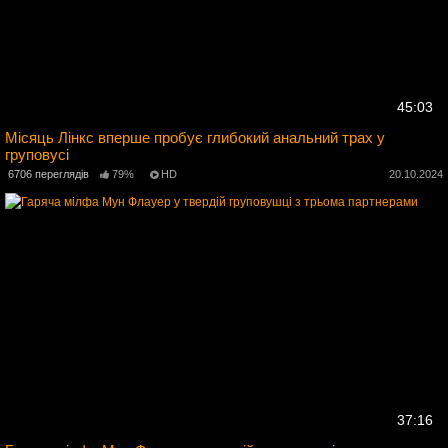
45:03
Місяць Лінкс вперше пробує глибокий анальний трах у
груповусі
4
6706 переглядів
79%
HD
20.10.2024
37:16