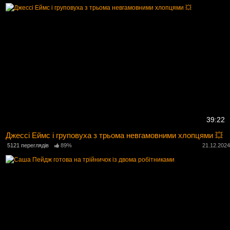
39:22
Джессі Еймс і груповуха з трьома невгамовними хлопцями 💥
5121 переглядів
89%
21.12.202