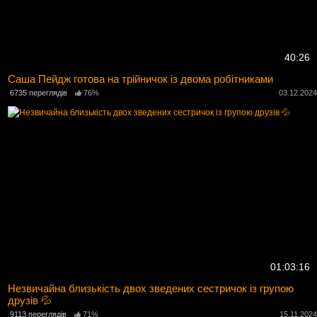
40:26
Саша Пейдж готова на трійничок із двома робітниками
6735 переглядів
76%
03.12.202
01:03:16
Незвичайна близькість двох зведених сестричок із групою
друзів 💦
9113 переглядів
71%
15.11.202