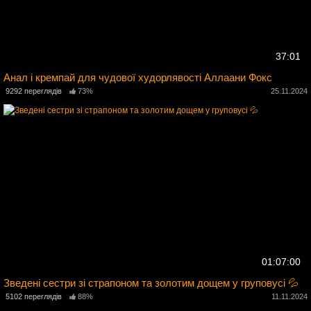
37:01
Анал і кремпай для чудової худорлявості Аллаани Фокс
4
9292 переглядів
73%
25.11.2024
01:07:00
Зведені сестри зі страпоном та золотим дощем у груповусі 💦
5102 переглядів
88%
11.11.2024
4