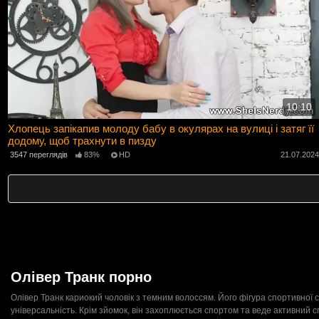
10:10
Хлопець запікапив молоду бабу в окулярах на вулиці і затяг її
додому, щоб трахнути в пизду
3547 переглядів
83%
HD
21.07.202
Олівер Транк порно
Олівер Транк кариокий чоловік з темним волоссям. Його фігура спортивної с
універсальність. Крім зйомок, він захоплюється спортом та веде активний с