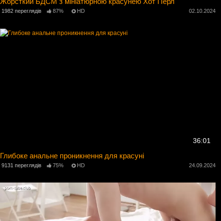
Жорсткий БДСМ з мініатюрною красунею Хот Перл
1982 переглядів
87%
HD
02.10.2024
36:01
Глибоке анальне проникнення для красуні
9131 переглядів
75%
HD
24.09.2024