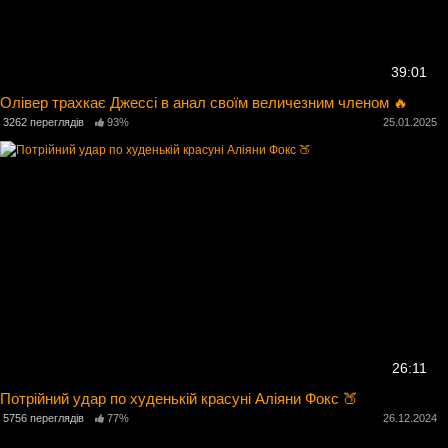
39:01
Олівер трахкає Джессі в анал своїм величезним членом 🔥
3262 переглядів
93%
25.01.2025
26:11
Потрійний удар по худенькій красуні Аліяни Фокс 🍑
5756 переглядів
77%
26.12.2024