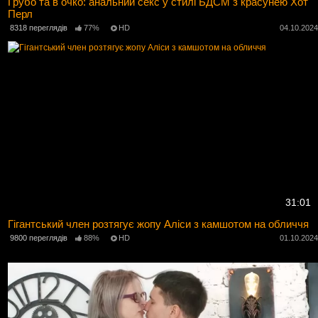
Грубо та в очко: анальний секс у стилі БДСМ з красунею Хот
Перл
8318 переглядів
77%
HD
04.10.202
31:01
Гігантський член розтягує жопу Аліси з камшотом на обличчя
9800 переглядів
88%
HD
01.10.202