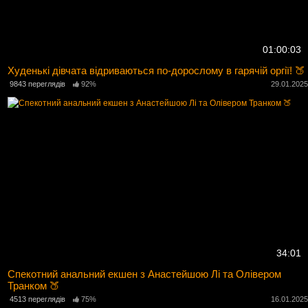
01:00:03
Худенькі дівчата відриваються по-дорослому в гарячій оргії! 🍑
9843 переглядів
92%
29.01.202
34:01
Спекотний анальний екшен з Анастейшою Лі та Олівером
Транком 🍑
4513 переглядів
75%
16.01.202