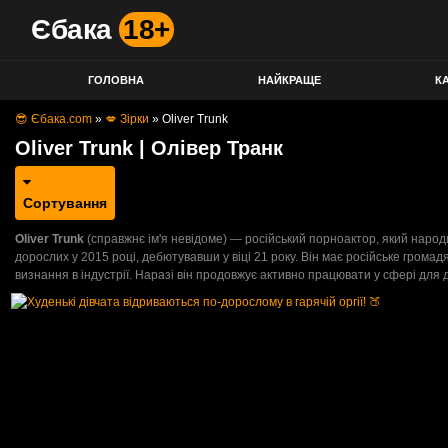
Єбака
18+
ГОЛОВНА
НАЙКРАЩЕ
КА
😎 Єбака.com
»
💋 Зірки
»
Oliver Trunk
Oliver Trunk | Олівер Транк
Сортування
Oliver Trunk
(справжнє ім'я невідоме) — російський порноактор, який народив
дорослих у 2015 році, дебютувавши у віці 21 року. Він має російське грома
визнання в індустрії. Наразі він продовжує активно працювати у сфері для 