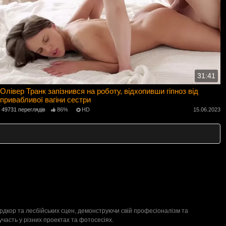
31:41
Олівер Транк запізнився на роботу, відхопивши гіпноз від
привабливої ​​вагіни сестри
49731 переглядів
86%
HD
15.06.2023
хардкор та лесбійських сцен, демонструючи свій професіоналізм та
участь у різних проектах та фотосесіях.