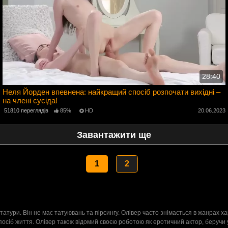
28:40
Неля Йорден впевнена: найкращий спосіб розпочати вихідні –
на члені сусіда!
4
51810 переглядів
85%
HD
20.06.2023
Завантажити ще
1
2
татури. Він не має татуювань та пірсингу. Олівер часто знімається в жанрах 
посіб життя. Олівер також відомий своєю роботою як еротичний актор, беручи 