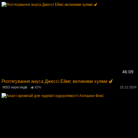
46:09
Розтягування ануса Джессі Еймс великими хуями 🍆
4
9053 переглядів
92%
15.12.2024