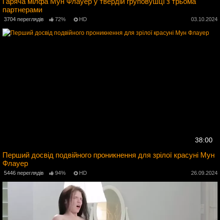
Гаряча мілфа Мун Флауер у твердій груповушці з трьома
партнерами
4
3704 переглядів
72%
HD
03.10.2024
38:00
Перший досвід подвійного проникнення для зрілої красуні Мун
Флауер
4
5446 переглядів
94%
HD
26.09.2024