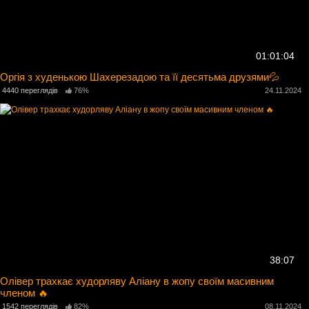
01:01:04
Оргія з худенькою Шахерезадою та її десятьма друзями💦
4440 переглядів
76%
24.11.2024
38:07
Олівер трахкає худорляву Аліану в жопу своїм масивним
членом 🔥
1542 переглядів
82%
08.11.2024