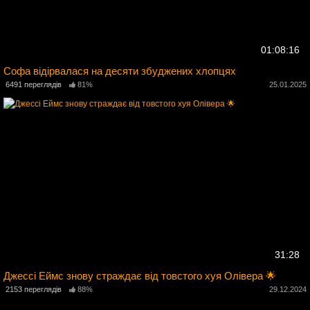
01:08:16
Софа відірвалася на десяти збуджених хлопцях
5
6491 переглядів
81%
25.01.2025
31:28
Джессі Еймс знову страждає від товстого хуя Олівера 🌟
2153 переглядів
88%
29.12.2024
5