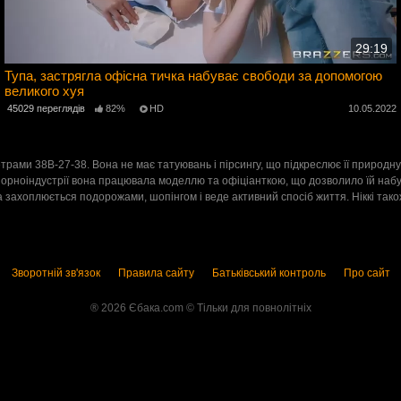
29:19
Тупа, застрягла офісна тичка набуває свободи за допомогою
великого хуя
5
45029 переглядів
82%
HD
10.05.2022
рами 38B-27-38. Вона не має татуювань і пірсингу, що підкреслює її природну
порноіндустрії вона працювала моделлю та офіціанткою, що дозволило їй набути 
захоплюється подорожами, шопінгом і веде активний спосіб життя. Ніккі також
Зворотній зв'язок
Правила сайту
Батьківський контроль
Про сайт
® 2026 Єбака.com ©️ Тільки для повнолітніх