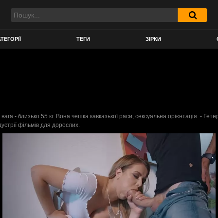
ТЕГОРІЇ
ТЕГИ
ЗІРКИ
 вага - близько 55 кг. Вона чешка кавказької раси, сексуальна орієнтація. - Гет
дустрії фільмів для дорослих.