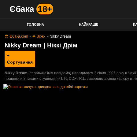
Єбака
18+
ГОЛОВНА
НАЙКРАЩЕ
КА
😎 Єбака.com
»
💋 Зірки
»
Nikky Dream
Nikky Dream | Ніккі Дрім
Сортування
Nikky Dream
(справжнє ім'я невідомо) народилася 3 січня 1995 року в Чехії.
працюючи з такими студіями, як L.P., DDF і R.L. завершила свою кар'єру в ін