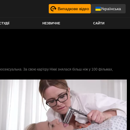
Випадкове відео
Українська
СТУДІЇ
НЕЗВИЧНЕ
САЙТИ
еросексуальна. За свою кар'єру Ніккі знялася більш ніж у 100 фільмах,