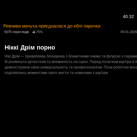
40:32
Ревнива мачуха приєдналася до еблі парочки
5075 переглядів
75%
09.01.202
Ніккі Дрім порно
Нікі Дрім — приваблива блондинка з блакитними очима та фігурою з парамет
їй розвинути артистизм та впевненість на сцені. Перед початком кар'єри в 
демонструючи свою універсальність та професіоналізм. Поза роботою вона 
поділяючись моментами свого життя та новинами з кар'єри.