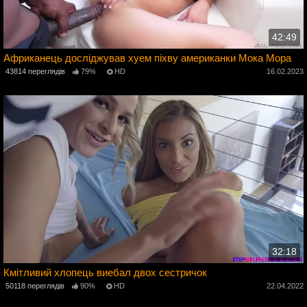
42:49
Африканець досліджував хуем піхву американки Мока Мора
3
43814 переглядів
79%
HD
16.02.2023
32:18
Кмітливий хлопець виебал двох сестричок
50118 переглядів
90%
HD
22.04.2022
2