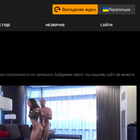
Випадкове відео
Українська
СТУДІЇ
НЕЗВИЧНЕ
САЙТИ
ірна сексуальність не залишать байдужим нікого. На нашому сайті ви можете