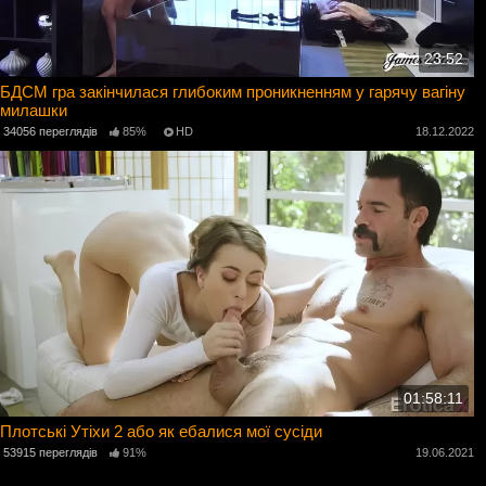
23:52
БДСМ гра закінчилася глибоким проникненням у гарячу вагіну
милашки
34056 переглядів
85%
HD
18.12.2022
01:58:11
Плотські Утіхи 2 або як ебалися мої сусіди
53915 переглядів
91%
19.06.2021