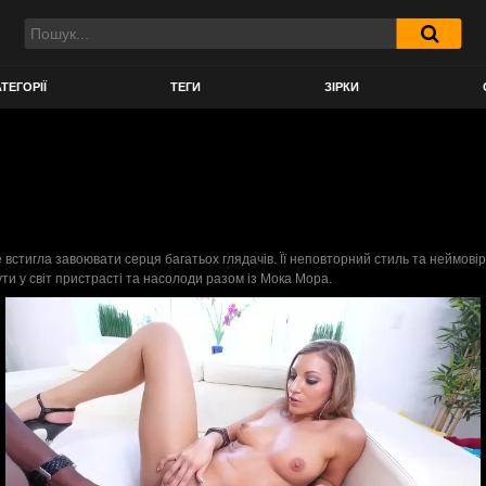
ТЕГОРІЇ
ТЕГИ
ЗІРКИ
е встигла завоювати серця багатьох глядачів. Її неповторний стиль та неймов
и у світ пристрасті та насолоди разом із Мока Мора.