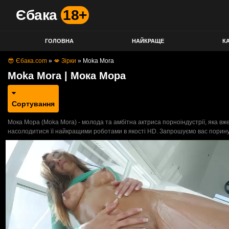
Єбака
18+
ГОЛОВНА
НАЙКРАЩЕ
КА
😎 Єбака.com
»
💋 Зірки
»
Moka Mora
Moka Mora | Мока Мора
Сортування
Мока Мора (Moka Mora) - молода та амбітна актриса порноіндустрії, яка вж
насолодитися її найкращими роботами в якості HD. Запрошуємо вас поринут