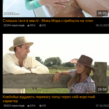
35:03
Слизька і вся в маслі - Мока Мора стрибнула на член
25244 переглядів
85%
HD
06.12.202
24:58
Ковбойші віддають перевагу попці через свій жорсткий
характер
39323 переглядів
83%
HD
07.10.202