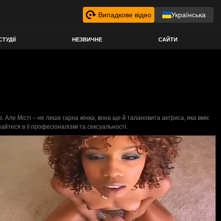
Випадкове відео
Українська
СТУДІЇ
НЕЗВИЧНЕ
САЙТИ
в. Але Місті – не лише гарна жінка, вона ще й талановита актриса, яка вміє
айтеся в її професіоналізмі та сексуальності.