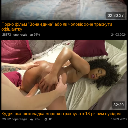
02:30:37
Порно фільм "Вона єдина" або як чоловік хоче трахнути
офіціантку
4
28873 переглядів
76%
24.03.2024
32:29
Кудряшка-шоколадка жорстко трахнула з 18-річним сусідом
3
29522 переглядів
80%
HD
16.09.2023