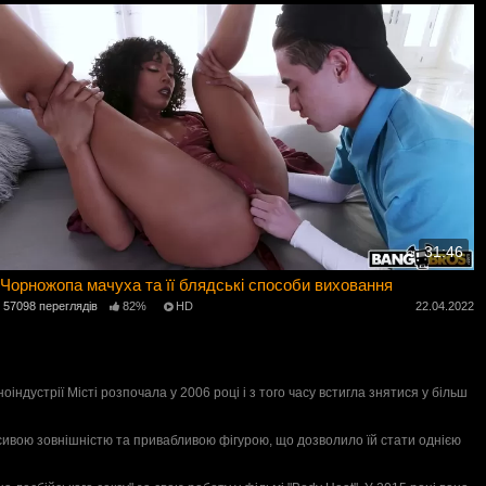
31:46
Чорножопа мачуха та її блядські способи виховання
57098 переглядів
82%
HD
22.04.2022
індустрії Місті розпочала у 2006 році і з того часу встигла знятися у більш
красивою зовнішністю та привабливою фігурою, що дозволило їй стати однією