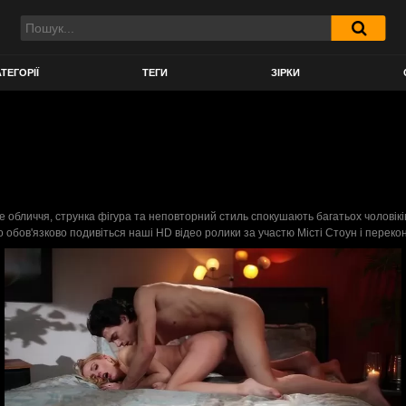
ТЕГОРІЇ
ТЕГИ
ЗІРКИ
арне обличчя, струнка фігура та неповторний стиль спокушають багатьох чоловікі
то обов'язково подивіться наші HD відео ролики за участю Місті Стоун і перекон