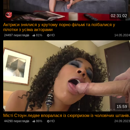
02:31:02
Актриси знялися у крутому порно фільмі та поїбалися у
пілотки з усіма акторами
24497 переглядів
81%
HD
14.05.202
15:59
Місті Стоун ледве впоралася із сюрпризом із чоловічих штанів.
44290 переглядів
86%
HD
24.09.202