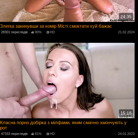
24:35
Злегка закинувши за комір Місті смоктати хуй бажає
28301 переглядів
90%
HD
21.02.2024
15:18
Класна порно добірка з мілфами, яким смачно закінчують у
рот
47333 переглядів
81%
HD
24.01.2023