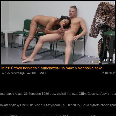
33:10
Місті Стоун поїхала з адвокатом на очах у чоловіка зека.
45125 переглядів
80%
HD
02.10.2022
2
она народилася 26 березня 1986 року в місті Інглвуд, США. Свою кар'єру в порно
 знаком зодіаку Овен і не має ані татуювань, ані пірсингу. Вона відома своєю 