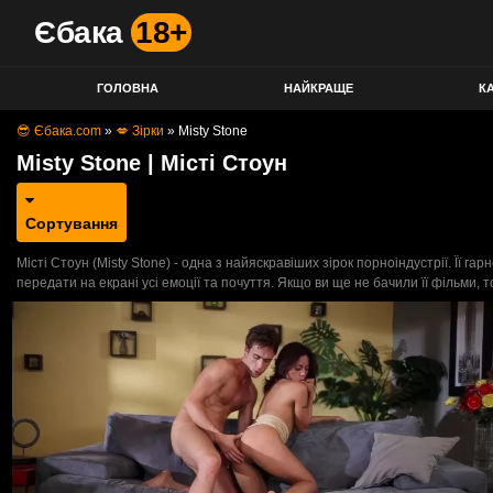
Єбака
18+
ГОЛОВНА
НАЙКРАЩЕ
КА
😎 Єбака.com
»
💋 Зірки
»
Misty Stone
Misty Stone | Місті Стоун
Сортування
Місті Стоун (Misty Stone) - одна з найяскравіших зірок порноіндустрії. Її г
передати на екрані усі емоції та почуття. Якщо ви ще не бачили її фільми, 