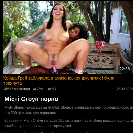
22:38
Кейша Грей заблукала в амазонських джунглях і була
трахнута
39842 переглядів
78%
HD
23.12.202
Місті Стоун порно
Misty Stone, також відома як Misti Stone, є американською порноактрисою. В
ніж 500 фільмах для дорослих.
Зростання Місті Стоун складає 165 см, а вага - 56 кг. Вона народилася під
з найпопулярніших порноакторок у світі.