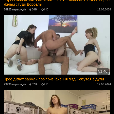
фільм студії Дорсель
28925 переглядів
86%
HD
12.05.2024
51:40
Троє дівчат забули про призначення пізді і ебутся в дупи
23736 переглядів
82%
HD
12.03.2024