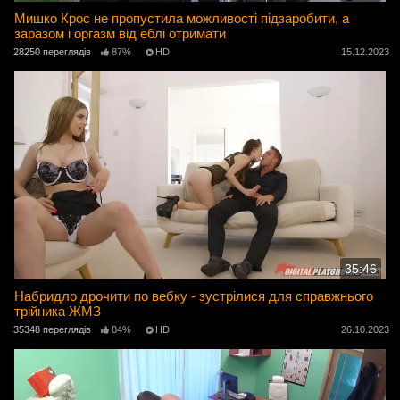
Мишко Крос не пропустила можливості підзаробити, а
заразом і оргазм від еблі отримати
28250 переглядів
87%
HD
15.12.2023
35:46
Набридло дрочити по вебку - зустрілися для справжнього
трійника ЖМЗ
35348 переглядів
84%
HD
26.10.2023