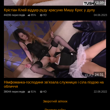
42:39
Крістіан Клей віддер руду красуню Мишу Крос у дупу
44206 переглядів
85%
HD
04.06.2023
24:31
Німфоманка-господиня зв'язала служницю і сіла піздою на
обличчя
38044 переглядів
81%
HD
22.08.2022
Зворотній зв'язок
Правила сайту