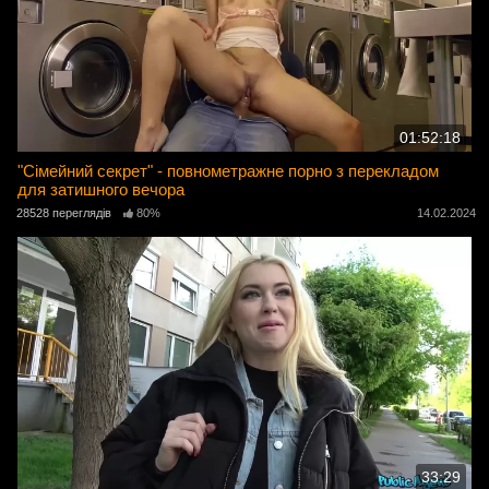
01:52:18
"Сімейний секрет" - повнометражне порно з перекладом
для затишного вечора
28528 переглядів
80%
14.02.2024
33:29