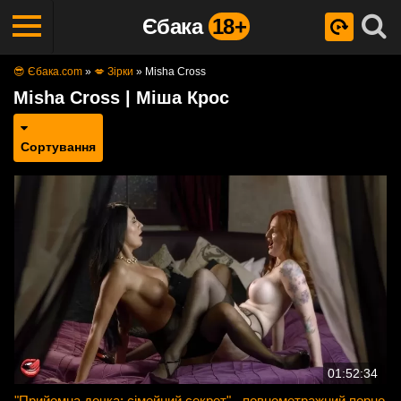
Єбака
18+
😎 Єбака.com
»
💋 Зірки
»
Misha Cross
Misha Cross | Міша Крос
Сортування
01:52:34
"Прийомна дочка: сімейний секрет" - повнометражний порно