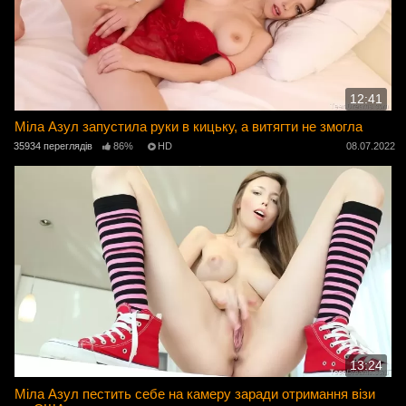
12:41
Міла Азул запустила руки в кицьку, а витягти не змогла
35934 переглядів
86%
HD
08.07.2022
13:24
Міла Азул пестить себе на камеру заради отримання візи