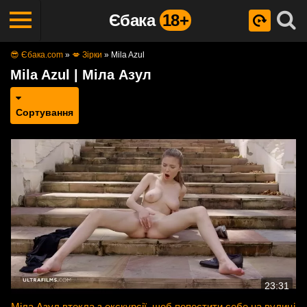
Єбака
18+
😎 Єбака.com
»
💋 Зірки
»
Mila Azul
Mila Azul | Міла Азул
Сортування
23:31
Міла Азул втекла з екскурсії, щоб попестити себе на вулиці