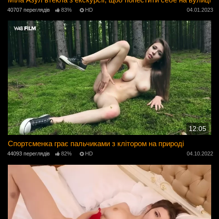
40707 переглядів
83%
HD
04.01.2023
12:05
Спортсменка грає пальчиками з клітором на природі
44093 переглядів
82%
HD
04.10.2022