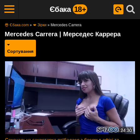
Єбака
18+
😎 Єбака.com
»
💋 Зірки
»
Mercedes Carrera
Mercedes Carrera | Мерседес Каррера
Сортування
24:30
Сексуальна секретарка поїбалася з босом в офісі та