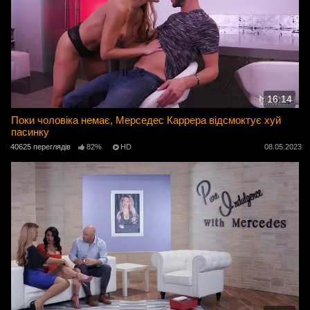
16:14
Поки чоловіка немає, Мерседес Каррера відсмоктує хуй
пасинку
40625 переглядів
82%
HD
08.05.2023