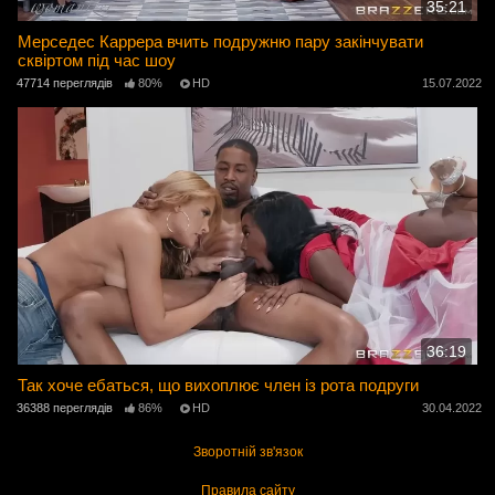
35:21
Мерседес Каррера вчить подружню пару закінчувати
сквіртом під час шоу
47714 переглядів
80%
HD
15.07.2022
36:19
Так хоче ебаться, що вихоплює член із рота подруги
36388 переглядів
86%
HD
30.04.2022
Зворотній зв'язок
Правила сайту