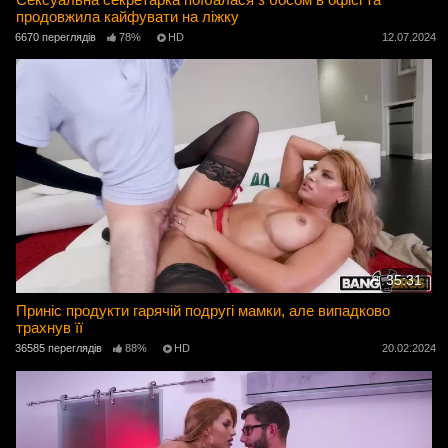
продовжила кайфувати на ліжку
6670 переглядів
78%
HD
12.07.2024
35:31
Приніс продукти гарячій подругі мамки, але випадково
трахнув її
36585 переглядів
88%
HD
20.02.2024