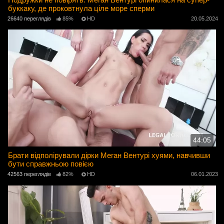
буккаку, де проковтнула ціле море сперми
26640 переглядів
85%
HD
20.05.2024
44:05
Брати відполірували дірки Меган Вентурі хуями, навчивши
бути справжньою повією
42563 переглядів
82%
HD
06.01.2023