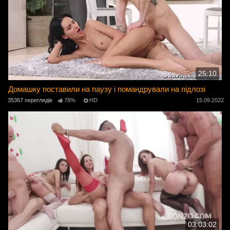
25:10
Домашку поставили на паузу і помандрували на підлозі
35367 переглядів
78%
HD
15.09.2022
03:03:02