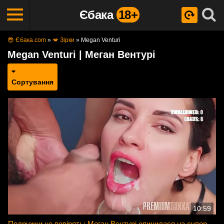
Єбака
18+
😎 Єбака.com
»
💋 Зірки
»
Megan Venturi
Megan Venturi | Меган Вентурі
Сортування
10:59
Подружки не повірять: Меган Вентурі опинилася на супер-