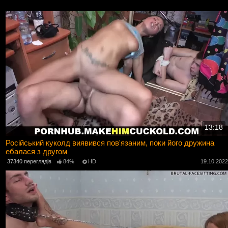
13:18
Російський куколд виявився пов'язаним, поки його дружина
ебалася з другом
37340 переглядів
84%
HD
19.10.202