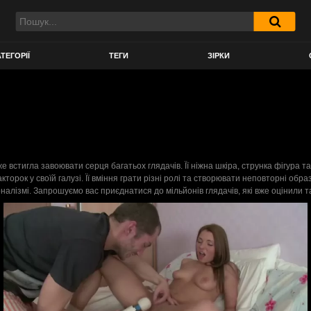
ТЕГОРІЇ
ТЕГИ
ЗІРКИ
е встигла завоювати серця багатьох глядачів. Її ніжна шкіра, струнка фігура 
кторок у своїй галузі. Її вміння грати різні ролі та створювати неповторні обр
оналізмі. Запрошуємо вас приєднатися до мільйонів глядачів, які вже оцінили 