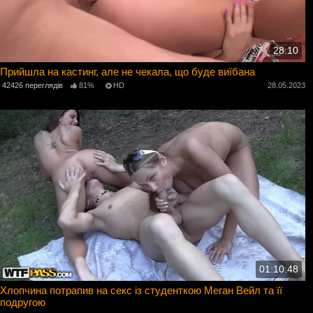
28:10
Прийшла на кастинг, але не чекала, що буде виїбана
42426 переглядів
81%
HD
28.05.2023
01:10:48
Хлопчина потрапив на секс із студенткою Меган Вейл та її
подругою