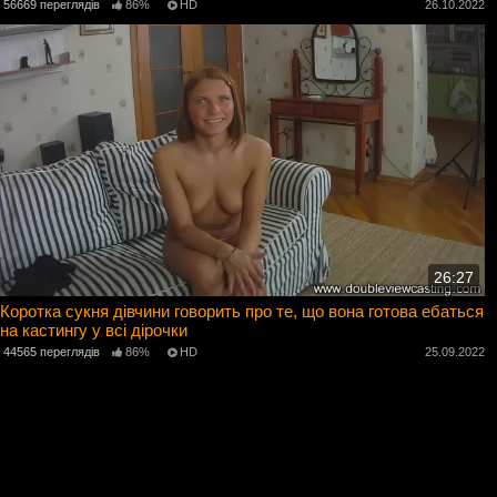
56669 переглядів
86%
HD
26.10.2022
26:27
Коротка сукня дівчини говорить про те, що вона готова ебаться
на кастингу у всі дірочки
44565 переглядів
86%
HD
25.09.2022