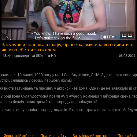
12:12
Засунувши чоловіка в шафу, брюнетка змусила його дивитися,
як вона ебется з хохалем.
2
48144 переглядів
85%
HD
06.08.2021
родилася 18 липня 1990 року у місті Лос-Анджелес, США. З дитинства вона м
устрії, знявшись у своєму першому фільмі.
. Наявність татуювань та пірсингу у актриси невідома. Однак це не заважало їй 
12 році вона була удостоєна премії AVN Award у номінації "Найкраща сцена лес
ана на безліч інших премій та нагород у порноіндустрії.
еликою популярністю серед глядачів. Її талант і краса не залишають байдужими
Зворотній зв'язок
Правила сайту
Батьківський контроль
Про сайт