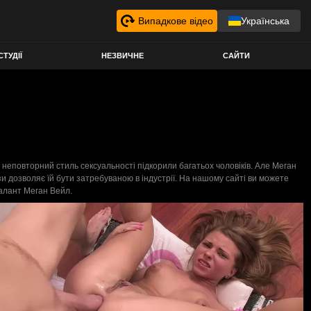
Випадкове відео
Українська
СТУДІЇ
НЕЗВИЧНЕ
САЙТИ
та неповторний стиль сексуальності підкорили багатьох чоловіків. Але Меган
ази дозволяє їй бути затребуваною в індустрії. На нашому сайті ви можете
талант Меган Вейл.