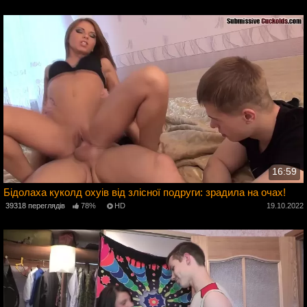
16:59
Бідолаха куколд охуів від злісної подруги: зрадила на очах!
39318 переглядів
78%
HD
19.10.2022
2