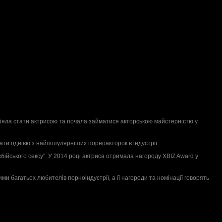
ріяла стати актрисою та почала займатися акторською майстерністю у
стати однією з найпопулярніших порноакторок в індустрії.
бійського сексу". У 2014 році актриса отримала нагороду XBIZ Award у
 багатьох любителів порноіндустрії, а її нагороди та номінації говорять