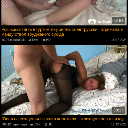
24:53
Російська тягка в гуртожитку зняла гарні трусики і отримала в
манду ствол збудженого сусіда
4
9194 переглядів
88%
HD
18.07.2024
30:23
З'ївся на сексуальні ніжки в колготках і втовкнув член у пизду
3
39812 переглядів
83%
HD
17.12.2022