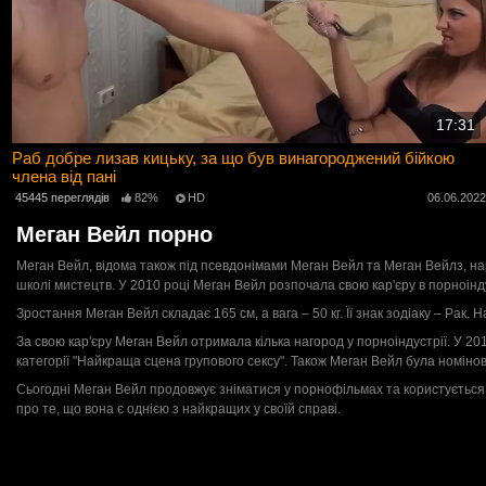
17:31
Раб добре лизав кицьку, за що був винагороджений бійкою
члена від пані
45445 переглядів
82%
HD
06.06.202
Меган Вейл порно
Меган Вейл, відома також під псевдонімами Меган Вейл та Меган Вейлз, на
школі мистецтв. У 2010 році Меган Вейл розпочала свою кар'єру в порноінд
Зростання Меган Вейл складає 165 см, а вага – 50 кг. Її знак зодіаку – Рак
За свою кар'єру Меган Вейл отримала кілька нагород у порноіндустрії. У 20
категорії "Найкраща сцена групового сексу". Також Меган Вейл була номінов
Сьогодні Меган Вейл продовжує зніматися у порнофільмах та користується в
про те, що вона є однією з найкращих у своїй справі.