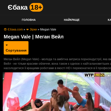
Єбака
18+
ГОЛОВНА
НАЙКРАЩЕ
КА
😎 Єбака.com
»
💋 Зірки
»
Megan Vale
Megan Vale | Меган Вейл
Сортування
Меган Вейл (Megan Vale) - молода та амбітна актриса порноіндустрії, яка вж
Вейл - не тільки красиве обличчя, вона також є однією з найталановитіших а
насолодитися її кращими роботами в якості HD і переконатися в її професі