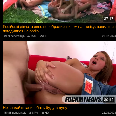
37:17
Російські дівчата явно перебрали з пивом на пікніку: напилися і
погодилися на оргію!
4939 переглядів
75%
HD
27.07.202
30:12
Не знімай штани, ебать буду в дупу
45488 переглядів
84%
HD
21.02.202