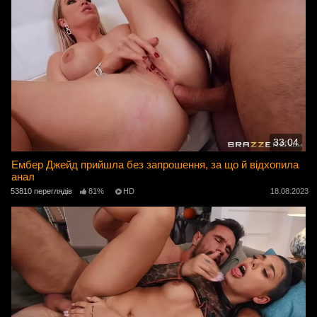
33:04
Ембер Джейд прийшла без запрошення, за що й відхопила
анал
53810 переглядів
81%
HD
18.08.2023