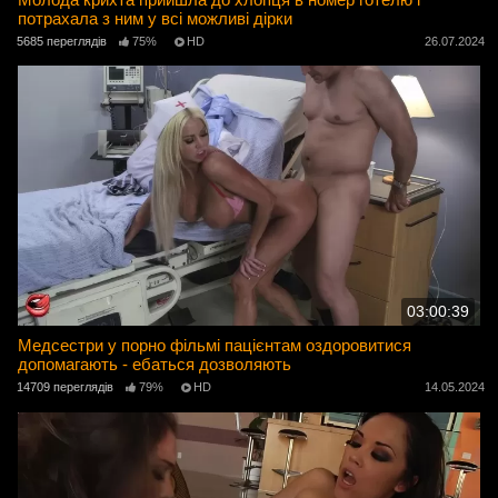
потрахала з ним у всі можливі дірки
5685 переглядів
75%
HD
26.07.2024
03:00:39
Медсестри у порно фільмі пацієнтам оздоровитися
допомагають - ебаться дозволяють
14709 переглядів
79%
HD
14.05.2024