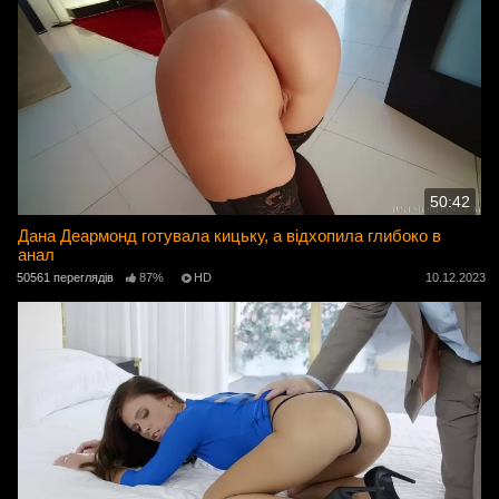
50:42
Дана Деармонд готувала кицьку, а відхопила глибоко в
анал
50561 переглядів
87%
HD
10.12.2023