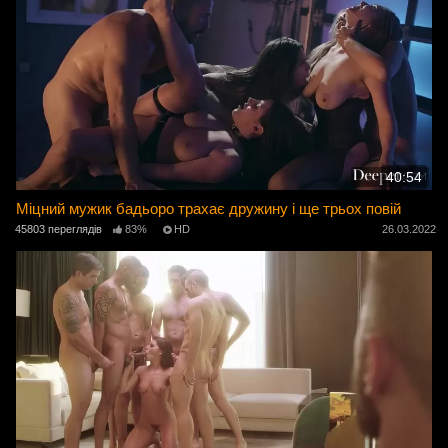
40:54
Міцний мужик бадьоро трахає дружину і ще трьох повій
45803 переглядів
83%
HD
26.03.2022