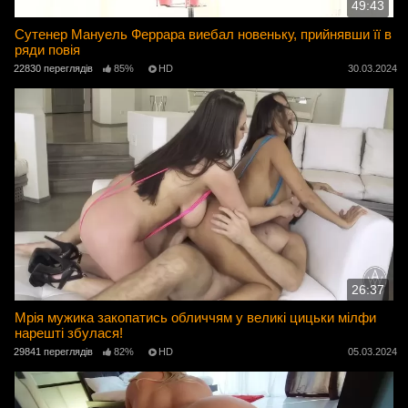
49:43
Сутенер Мануель Феррара виебал новеньку, прийнявши її в
ряди повія
22830 переглядів
85%
HD
30.03.2024
26:37
Мрія мужика закопатись обличчям у великі цицьки мілфи
нарешті збулася!
29841 переглядів
82%
HD
05.03.2024