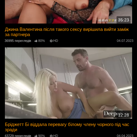
35:23
Джина Валентина після такого сексу вирішила вийти заміж
за партнера
36995 переглядів
80%
HD
04.07.2023
12:28
Бріджетт Бі віддала перевагу білому члену чорного під час
зради
43729 переглядів
90%
HD
04.04.2023