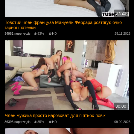
37:29
Товстий член француза Мануель Феррара розтягує очко
гарної шатенки
34981 переглядів
83%
HD
25.11.2023
30:00
Член мужика просто нарозхват для п'ятьох повік
36393 переглядів
85%
HD
09.09.2023