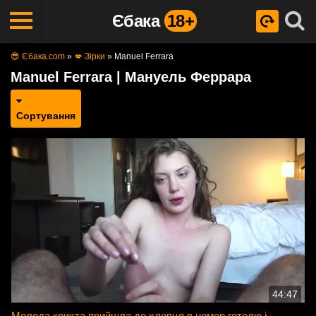
Єбака
18+
😎 Єбака.com
»
💋 Зірки
»
Manuel Ferrara
Manuel Ferrara | Мануель Феррара
Сортування
44:47
Молода крихта прийшла до хлопця в номер готелю і