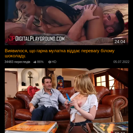
24:04
Виявилося, що гарна мулатка віддає перевагу білому
шоколаду.
34483 переглядів
86%
HD
05.07.2022