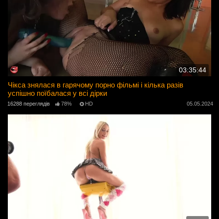
03:35:44
Чікса знялася в гарячому порно фільмі і кілька разів
успішно поїбалася у всі дірки
16288 переглядів
78%
HD
05.05.2024