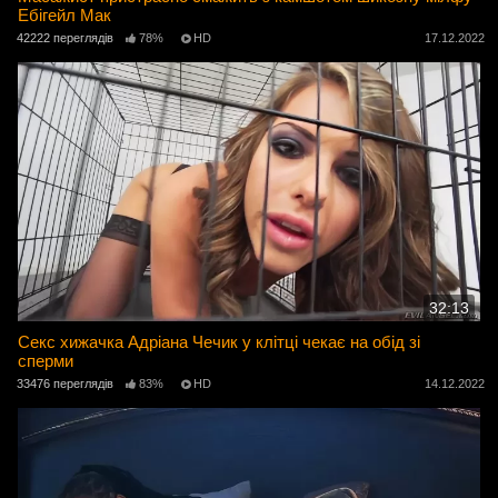
Ебігейл Мак
42222 переглядів
78%
HD
17.12.2022
32:13
Секс хижачка Адріана Чечик у клітці чекає на обід зі
сперми
33476 переглядів
83%
HD
14.12.2022