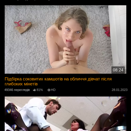
08:24
Підбірка соковитих камшотів на обличчя дівчат після
глибоких мінетів
49346 переглядів
81%
HD
28.01.2023