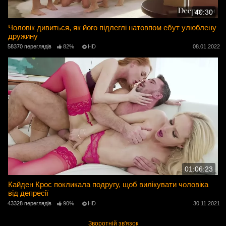
40:30
Чоловік дивиться, як його підлеглі натовпом ебут улюблену
дружину
58370 переглядів
82%
HD
08.01.2022
01:06:23
Кайден Крос покликала подругу, щоб вилікувати чоловіка
від депресії
43328 переглядів
90%
HD
30.11.2021
Зворотній зв'язок