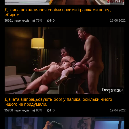
29:00
Дівчина похвалилася своїми новими іграшками перед
ебирем
36861 переглядів
78%
HD
18.06.2022
33:30
Дівчата відпрацьовують борг у папика, оскільки нічого
іншого не придумали.
35788 переглядів
85%
HD
19.04.2022