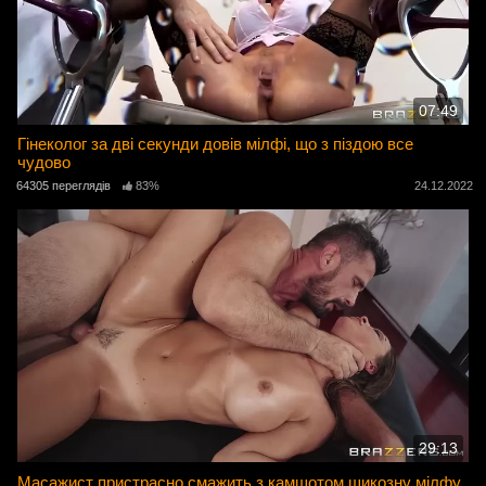
07:49
Гінеколог за дві секунди довів мілфі, що з піздою все
чудово
64305 переглядів
83%
24.12.2022
29:13
Масажист пристрасно смажить з камшотом шикозну мілфу