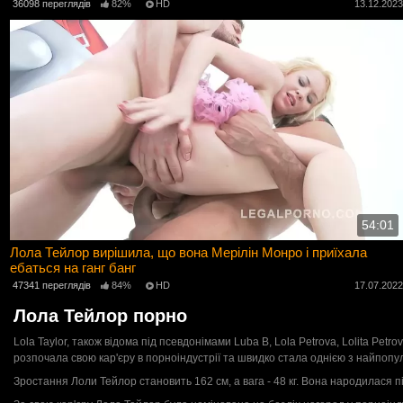
36098 переглядів
82%
HD
13.12.202
54:01
Лола Тейлор вирішила, що вона Мерілін Монро і приїхала
ебаться на ганг банг
47341 переглядів
84%
HD
17.07.202
Лола Тейлор порно
Lola Taylor, також відома під псевдонімами Luba B, Lola Petrova, Lolita Petro
розпочала свою кар'єру в порноіндустрії та швидко стала однією з найпопу
Зростання Лоли Тейлор становить 162 см, а вага - 48 кг. Вона народилася під