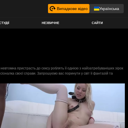
Випадкове відео
Українська
СТУДІЇ
НЕЗВИЧНЕ
САЙТИ
 і невтомна пристрасть до сексу роблять її однією з найзатребуваніших зірок
оналка своєї справи. Запрошуємо вас поринути у світ її фантазій та