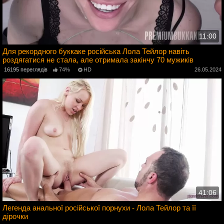
11:00
Для рекордного буккаке російська Лола Тейлор навіть
роздягатися не стала, але отримала закінчу 70 мужиків
4
16195 переглядів
74%
HD
26.05.2024
41:06
Легенда анальної російської порнухи - Лола Тейлор та її
дірочки