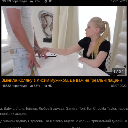
3
39339 переглядів
80%
HD
12.01.2023
17:34
Змінила Коляну з лисим мужиком, це вам не "реальні пацани"
48532 переглядів
83%
HD
03.07.2022
2
va, Baby L, Лола Тейлор, Любов Бушуєва, Sandra, Tori, Tori C, Lolita Taylor, нар
лярніших актрис.
 знаком зодіаку Стрілець. На її лівому біцепсі є чорний трибальний дизайн, а 