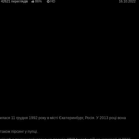
42621 переглядів
86%
HD
16.10.2022
одилася 11 грудня 1992 року в місті Єкатеринбург, Росія. У 2013 році вона
також пірсинг у пупці.