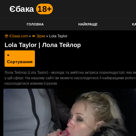
Єбака
18+
ГОЛОВНА
НАЙКРАЩЕ
КА
😎 Єбака.com
»
💋 Зірки
»
Lola Taylor
Lola Taylor | Лола Тейлор
Сортування
Лола Тейлор (Lola Taylor) - молода та амбітна актриса порноіндустрії, яка 
у цій сфері. На нашому сайті ви можете насолодитися її найкращими робота
насолодитися кожним її рухом.