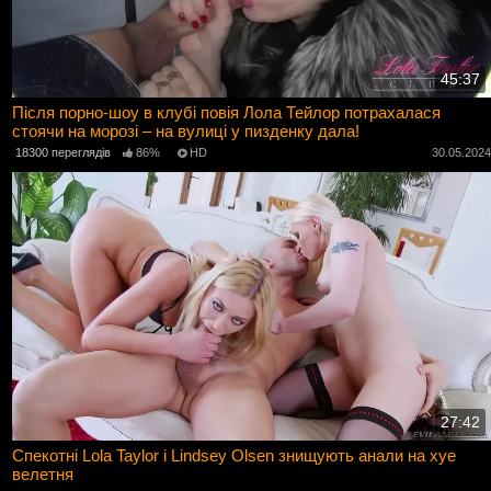
45:37
Після порно-шоу в клубі повія Лола Тейлор потрахалася
стоячи на морозі – на вулиці у пизденку дала!
18300 переглядів
86%
HD
30.05.202
27:42
Спекотні Lola Taylor і Lindsey Olsen знищують анали на хуе
велетня