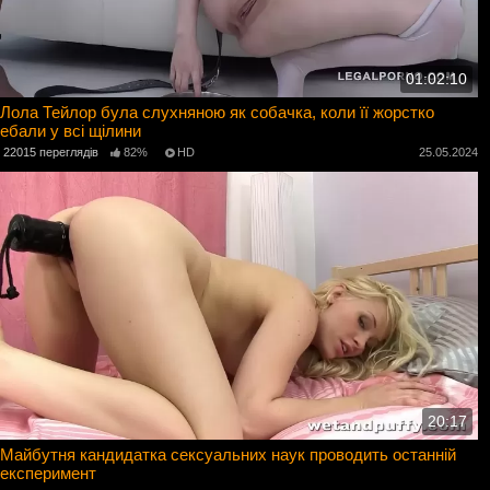
01:02:10
Лола Тейлор була слухняною як собачка, коли її жорстко
ебали у всі щілини
22015 переглядів
82%
HD
25.05.2024
20:17
Майбутня кандидатка сексуальних наук проводить останній
експеримент