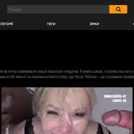
ТЕГОРІЇ
ТЕГИ
ЗІРКИ
вже встигла завоювати серця багатьох глядачів. Її ніжна шкіра, струнка постать
ми в HD якості та переконатися в тому, що Лола Тейлор – це справжня професі