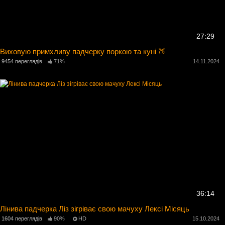
27:29
Виховую примхливу падчерку поркою та куні 🍑
9454 переглядів
71%
14.11.2024
36:14
Лінива падчерка Ліз зігріває свою мачуху Лексі Місяць
1604 переглядів
90%
HD
15.10.2024