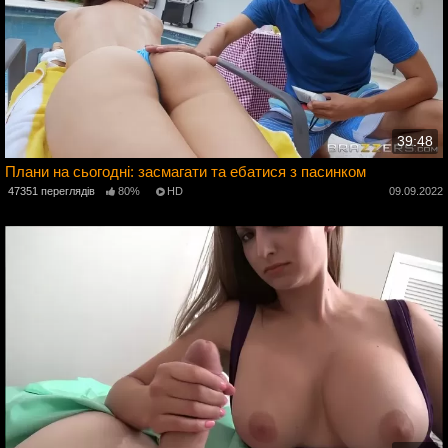
39:48
Плани на сьогодні: засмагати та ебатися з пасинком
2
47351 переглядів
80%
HD
09.09.2022