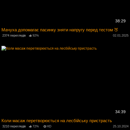
38:29
Мачуха допомагає пасинку зняти напругу перед тестом 🍑
2374 переглядів
92%
02.01.2025
5
34:39
Коли масаж перетворюється на лесбійську пристрасть
4
3210 переглядів
72%
HD
25.10.2024