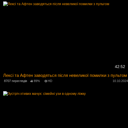
42:52
Лексі та Афтен заводяться після невеликої помилки з пультом
8707 переглядів
89%
HD
10.10.202