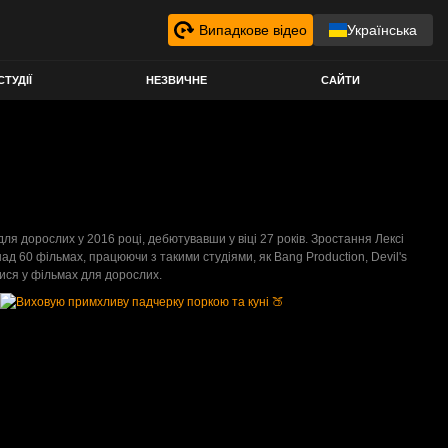
Випадкове відео
Українська
СТУДІЇ
НЕЗВИЧНЕ
САЙТИ
для дорослих у 2016 році, дебютувавши у віці 27 років. Зростання Лексі
над 60 фільмах, працюючи з такими студіями, як Bang Production, Devil's
тися у фільмах для дорослих.