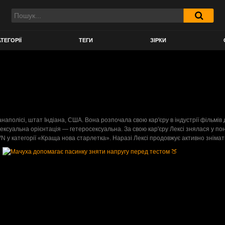
ТЕГОРІЇ
ТЕГИ
ЗІРКИ
наполісі, штат Індіана, США. Вона розпочала свою кар'єру в індустрії фільмів 
 сексуальна орієнтація — гетеросексуальна. За свою кар'єру Лексі знялася у по
 AVN у категорії «Краща нова старлетка». Наразі Лексі продовжує активно зніма