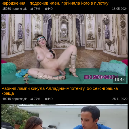
народження і, подрочив член, прийняла його в пілотку
4
15260 переглядів
78%
HD
18.05.2024
16:48
Рабиня лампи кинула Алладіна-імпотенту, бо секс-іграшка
краща
3
49215 переглядів
77%
HD
25.11.2022