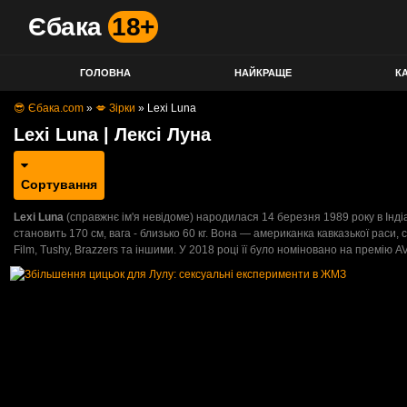
Єбака
18+
ГОЛОВНА
НАЙКРАЩЕ
КА
😎 Єбака.com
»
💋 Зірки
»
Lexi Luna
Lexi Luna | Лексі Луна
Сортування
Lexi Luna
(справжнє ім'я невідоме) народилася 14 березня 1989 року в Індіа
становить 170 см, вага - близько 60 кг. Вона — американка кавказької раси,
Film, Tushy, Brazzers та іншими. У 2018 році її було номіновано на премію