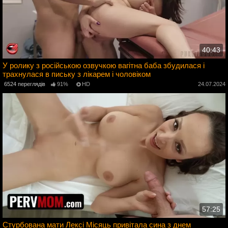
40:43
У ролику з російською озвучкою вагітна баба збудилася і
трахнулася в письку з лікарем і чоловіком
4
6524 переглядів
91%
HD
24.07.2024
57:25
Стурбована мати Лексі Місяць привітала сина з днем ​​