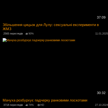
37:09
Збільшення цицьок для Лулу: сексуальні експерименти в
ЖМЗ
2565 переглядів
90%
11.01.202
30:32
Мачуха розбурхує падчерку ранковими лоскотами
3718 переглядів
74%
HD
27.10.202