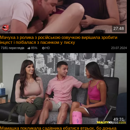
27:48
Мачуха з ролика з російською озвучкою вирішила зробити
інцест і поїбалася з пасинком у писку
7181 переглядів
85%
HD
23.07.2024
49:31
Мамашка покликала садівника ебатися втрьох, бо донька