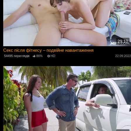
29:10
Секс після фітнесу – подвійне навантаження
54495 переглядів
86%
HD
22.09.202