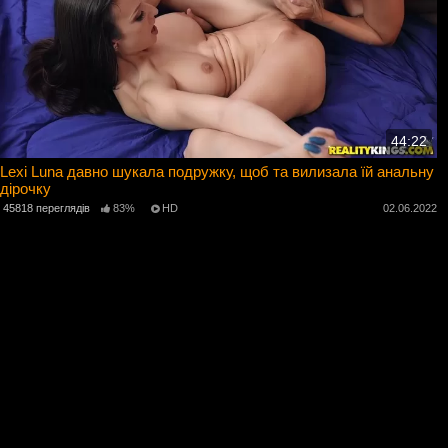
44:22
Lexi Luna давно шукала подружку, щоб та вилизала їй анальну
дірочку
45818 переглядів
83%
HD
02.06.2022