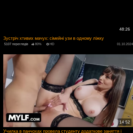
48:26
Зустріч хтивих мачух: сімейні узи в одному ліжку
5107 переглядів
80%
HD
01.10.202
14:52
Училка в панчохах провела студенту додаткове заняття і