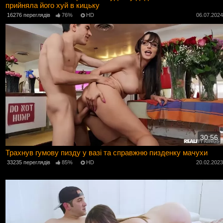
прийняла його хуй в кицьку
16276 переглядів
76%
HD
06.07.202
30:56
Трахнув гумову пизду у вазі та справжню пизденку мачухи
33235 переглядів
85%
HD
20.02.202