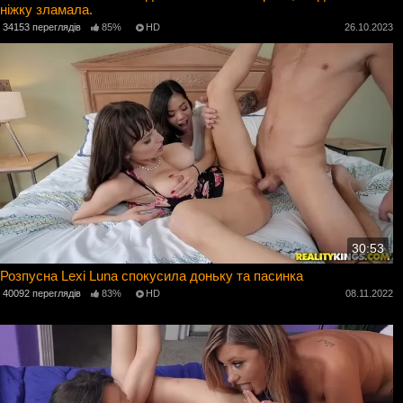
ніжку зламала.
34153 переглядів
85%
HD
26.10.2023
30:53
Розпусна Lexi Luna спокусила доньку та пасинка
40092 переглядів
83%
HD
08.11.2022