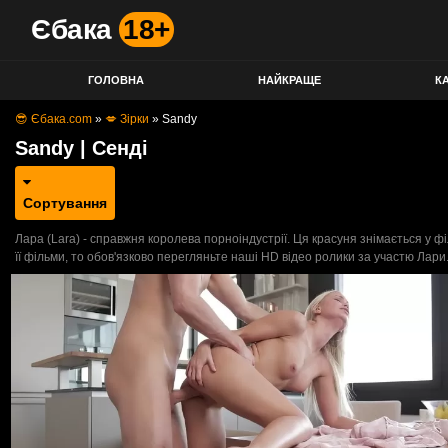
Єбака
18+
ГОЛОВНА
НАЙКРАЩЕ
КА
😎 Єбака.com
»
💋 Зірки
»
Sandy
Sandy | Сенді
Сортування
Лара (Lara) - справжня королева порноіндустрії. Ця красуня знімається у фі
її фільми, то обов'язково перегляньте наші HD відео ролики за участю Лари