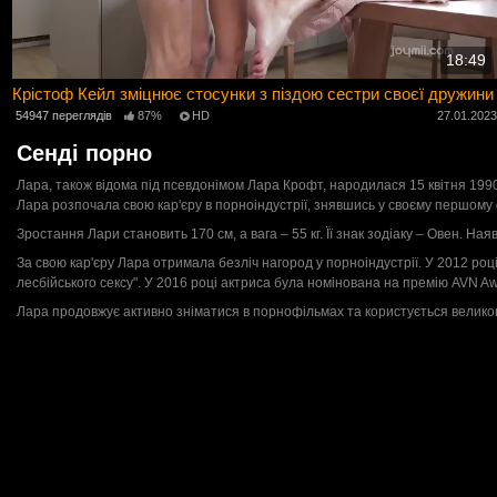
18:49
Крістоф Кейл зміцнює стосунки з піздою сестри своєї дружини
54947 переглядів
87%
HD
27.01.202
Сенді порно
Лара, також відома під псевдонімом Лара Крофт, народилася 15 квітня 199
Лара розпочала свою кар'єру в порноіндустрії, знявшись у своєму першому 
Зростання Лари становить 170 см, а вага – 55 кг. Її знак зодіаку – Овен. Ная
За свою кар'єру Лара отримала безліч нагород у порноіндустрії. У 2012 роц
лесбійського сексу". У 2016 році актриса була номінована на премію AVN Aw
Лара продовжує активно зніматися в порнофільмах та користується великою 