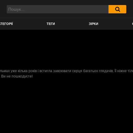
ТЕГОРІЇ
ТЕГИ
ЗІРКИ
льмах уже кілька років і встигла завоювати серця багатьох глядачів. Її ніжне 
. Ви не пошкодуєте!