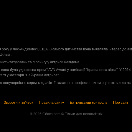
3
0 року у Лос-Анджелесі, США. З самого дитинства вона виявляла інтерес до ак
фільмі.
вність татуювань та пірсингу у актриси невідома.
і вона була удостоєна премії AVN Award у номінації "Краща нова зірка". У 201
ard у категорії "Найкраща актриса".
популярністю серед глядачів. Її талант та професіоналізм оцінюються як коле
Зворотній зв'язок
Правила сайту
Батьківський контроль
Про сайт
® 2026 Єбака.com ©️ Тільки для повнолітніх