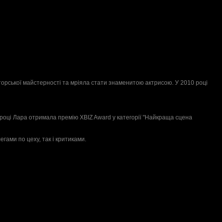
торської майстерності та мріяла стати знаменитою актрисою. У 2010 році
4 році Лара отримала премію XBIZ Award у категорії "Найкраща сцена
гами по цеху, так і критиками.