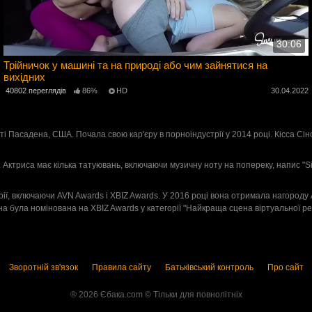
30:06
Трійничок у машині та на природі або чим зайнятися на
вихідних
2
40802 переглядів
86%
HD
30.04.2022
ті Пасадена, США. Почала свою кар'єру в порноіндустрії у 2014 році. Кісса Сінс
ріг. Актриса має кілька татуювань, включаючи музичну ноту на попереку, напис "Si
трії, включаючи AVN Awards і XBIZ Awards. У 2016 році вона отримала нагороду
а була номінована на XBIZ Awards у категорії "Найкраща сцена віртуальної реаль
Зворотній зв'язок
Правила сайту
Батьківський контроль
Про сайт
® 2026 Єбака.com ©️ Тільки для повнолітніх