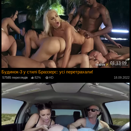
01:13:09
Будинок-3 у стилі Браззерс: усі перетрахали!
3
57585 переглядів
82%
HD
18.09.2022