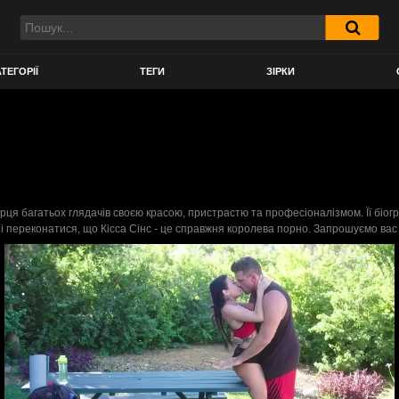
ТЕГОРІЇ
ТЕГИ
ЗІРКИ
 серця багатьох глядачів своєю красою, пристрастю та професіоналізмом. Її біог
 переконатися, що Кісса Сінс - це справжня королева порно. Запрошуємо вас 