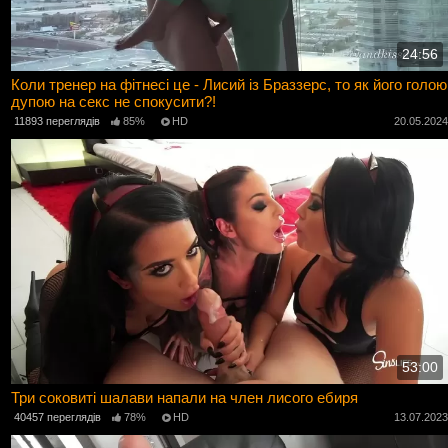
24:56
Коли тренер на фітнесі це - Лисий із Браззерс, то як його голою
дупою на секс не спокусити?!
11893 переглядів
85%
HD
20.05.202
53:00
Три соковиті шалави напали на член лисого ебиря
40457 переглядів
78%
HD
13.07.202