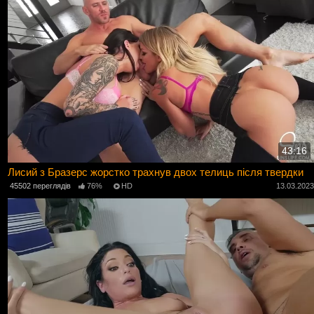
43:16
Лисий з Бразерс жорстко трахнув двох телиць після твердки
45502 переглядів
76%
HD
13.03.202