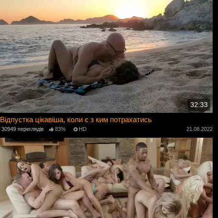
32:33
Відпустка цікавіша, коли є з ким потрахатись
30949 переглядів
83%
HD
21.08.2022