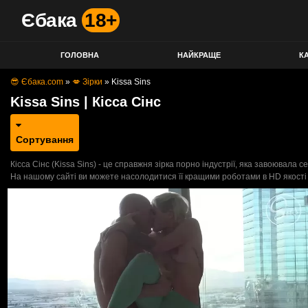
Єбака
18+
ГОЛОВНА
НАЙКРАЩЕ
КА
😎 Єбака.com
»
💋 Зірки
»
Kissa Sins
Kissa Sins | Кісса Сінс
Сортування
Кісса Сінс (Kissa Sins) - це справжня зірка порно індустрії, яка завоювала
На нашому сайті ви можете насолодитися її кращими роботами в HD якості і